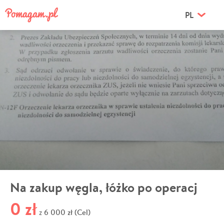
PL
Na zakup węgla, łóżko po operacj
0 zł
6 000 zł (Cel)
z