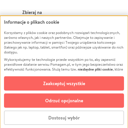
Zbieraj na
Informacje o plikach cookie
Leczenie
LGBTQ+
Zwierzęta
Powódź
Korzystamy z plików cookie oraz podobnych rozwiązań technologicznych,
zarówno własnych, jak i naszych partnerów. Obejmuje to zapisywanie i
Pożar
Wichura
przechowywanie informacji w pamięci Twojego urządzenia końcowego
(takiego jak np. laptop, tablet, smartfon) oraz późniejsze uzyskiwanie do nich
Ukraina
NGO
dostępu.
Sport
Religia
Wykorzystujemy te technologie przede wszystkim po to, aby zapewnić
Pomoc Finansowa
Edukacja
prawidłowe działanie serwisu Pomagam.pl, w tym jego bezpieczeństwo oraz
niezbędne pliki cookie
efektywność funkcjonowania. Służą temu tzw.
, które
Projekty
Podróż
pozostają zawsze aktywne.
Dowiedz się więcej
Pogrzeb
Impreza
opcjonalnych plików cookie
Dodatkowo, używamy
oraz podobnych
Zaakceptuj wszystkie
Społeczność lokalna
Ochrona środowiska
technologii do celów analitycznych i retargetingowych. Możesz wyrazić
zgodę na ich stosowanie lub jej odmówić. W dowolnym momencie masz
Kultura
Biznes
możliwość zmiany swoich preferencji na stronie „Zarządzaj zgodami cookie”,
Odrzuć opcjonalne
Polski
do której link znajdziesz w stopce serwisu Pomagam.pl. Opcjonalne pliki
cookie wykorzystywane są w następujących celach:
© CROWDING SP. Z O.O.
Analityka
– używamy tzw. plików cookie analitycznych, aby usprawniać
Dostosuj wybór
działanie serwisu Pomagam.pl. Dzięki nim możemy zrozumieć, jak
użytkownicy korzystają z naszego serwisu – skąd trafiają do serwisu, jak
Stwórz zbiórkę - za darmo
długo z niego korzystają i jak się po nim poruszają. Pozwala nam to na