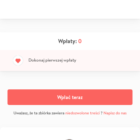
Wpłaty:
0
Dokonaj pierwszej wpłaty
Wpłać teraz
Uważasz, że ta zbiórka zawiera
niedozwolone treści
?
Napisz do nas