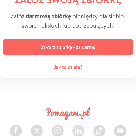
Załóż
darmową zbiórkę
pieniędzy dla siebie,
swoich bliskich lub potrzebujących!
Stwórz zbiórkę - za darmo
Jak to działa?
Facebook
Twitter
Instagram
LinkedIn
TikTok
Youtube