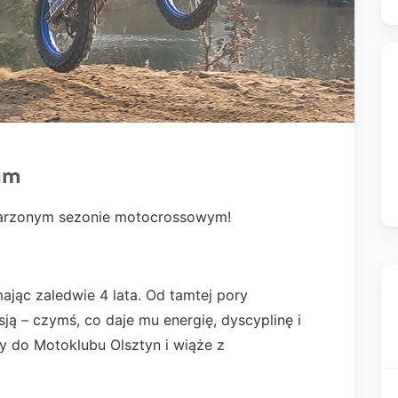
um
arzonym sezonie motocrossowym!
ając zaledwie 4 lata. Od tamtej pory
ją – czymś, co daje mu energię, dyscyplinę i
ży do Motoklubu Olsztyn i wiąże z