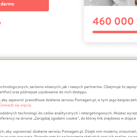
a darmo
?
echnologicznych, zarówno własnych, jak i naszych partnerów. Obejmuje to zapis
macje
O nas
Zbieraj n
artfon) oraz późniejsze uzyskiwanie do nich dostępu.
 aby zapewnić prawidłowe działanie serwisu Pomagam.pl, w tym jego bezpieczeń
działa?
Opinie
Leczenie
Dowiedz się więcej
min
Raporty
Zwierzęta
odobnych technologii do celów analitycznych i retargetingowych. Możesz wyrazi
ncji na stronie „Zarządzaj zgodami cookie”, do której link znajdziesz w stopce
ka Prywatności
Za darmo
Pożar
 Kontrahenci
Blog
Ukraina
ch, aby usprawniać działanie serwisu Pomagam.pl. Dzięki nim możemy zrozumieć, j
t
Dla NGO
Sport
ak się po nim poruszają. Pozwala nam to na tworzenie statystyk oraz ich analizę, co w