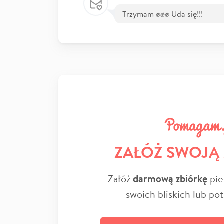
Trzymam ✊️✊️✊️ Uda się!!!
ZAŁÓŻ SWOJĄ
Załóż
darmową zbiórkę
pie
swoich bliskich lub po