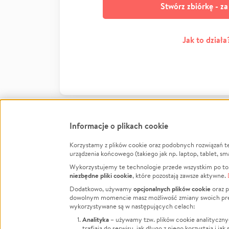
Stwórz zbiórkę - z
Jak to działa
Informacje o plikach cookie
Korzystamy z plików cookie oraz podobnych rozwiązań t
Infor
urządzenia końcowego (takiego jak np. laptop, tablet, sm
Wykorzystujemy te technologie przede wszystkim po to,
Jak to 
niezbędne pliki cookie
, które pozostają zawsze aktywne.
Facebook
Twitter
Instagram
Regula
opcjonalnych plików cookie
Dodatkowo, używamy
oraz p
dowolnym momencie masz możliwość zmiany swoich prefere
Polity
LinkedIn
TikTok
Youtube
wykorzystywane są w następujących celach:
RODO -
Analityka
– używamy tzw. plików cookie analityczny
Kontak
trafiają do serwisu, jak długo z niego korzystają i j