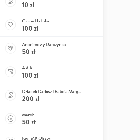
10
zł
Ciocia Halinka
100
zł
Anonimowy Darczyńca
50
zł
A & K
100
zł
Dziadek Dariusz i Babcia Margola
200
zł
Marek
50
zł
Igor MK Olsztyn