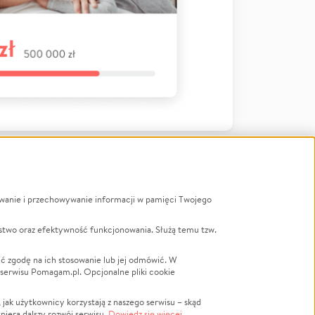
ywanie i przechowywanie informacji w pamięci Twojego
a
stwo oraz efektywność funkcjonowania. Służą temu tzw.
LGBTQ+
Powódź
ć zgodę na ich stosowanie lub jej odmówić. W
 serwisu Pomagam.pl. Opcjonalne pliki cookie
Wichura
NGO
ak użytkownicy korzystają z naszego serwisu – skąd
Religia
spiera dalszy rozwój serwisu.
Dowiedz się więcej