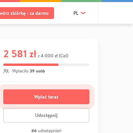
wórz zbiórkę - za darmo
PL
2 581 zł
4 000 zł (Cel)
z
39 osób
Wpłaciło
Wpłać teraz
Udostępnij
66
udostępnień