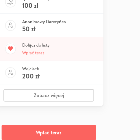
100
zł
Anonimowy Darczyńca
50
zł
Dołącz do listy
Wpłać teraz
Wojciech
200
zł
Zobacz więcej
Wpłać teraz