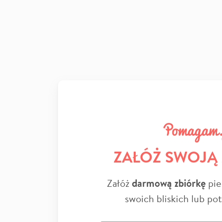
ZAŁÓŻ SWOJĄ
Załóż
darmową zbiórkę
pie
swoich bliskich lub po