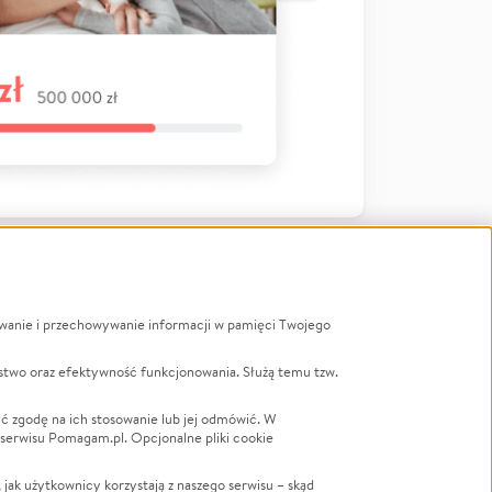
ywanie i przechowywanie informacji w pamięci Twojego
a
stwo oraz efektywność funkcjonowania. Służą temu tzw.
LGBTQ+
Powódź
ć zgodę na ich stosowanie lub jej odmówić. W
 serwisu Pomagam.pl. Opcjonalne pliki cookie
Wichura
NGO
ak użytkownicy korzystają z naszego serwisu – skąd