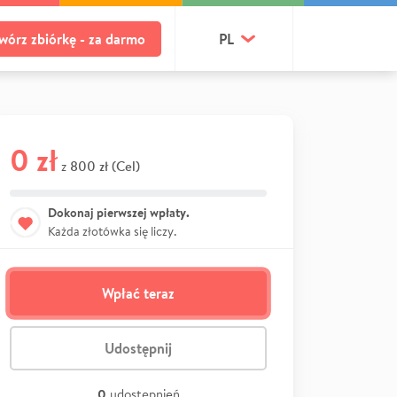
wórz zbiórkę - za darmo
PL
0 zł
800 zł (Cel)
z
Dokonaj pierwszej wpłaty.
Każda złotówka się liczy.
Wpłać teraz
Udostępnij
0
udostępnień