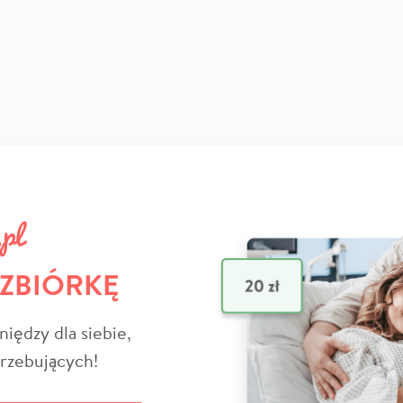
 ZBIÓRKĘ
niędzy dla siebie,
trzebujących!