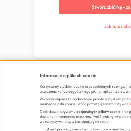
Stwórz zbiórkę - z
Jak to działa
Informacje o plikach cookie
Korzystamy z plików cookie oraz podobnych rozwiązań t
Infor
urządzenia końcowego (takiego jak np. laptop, tablet, sm
Wykorzystujemy te technologie przede wszystkim po to,
Jak to 
niezbędne pliki cookie
, które pozostają zawsze aktywne.
Facebook
Twitter
Instagram
Regula
opcjonalnych plików cookie
Dodatkowo, używamy
oraz p
dowolnym momencie masz możliwość zmiany swoich prefere
Polity
LinkedIn
TikTok
Youtube
wykorzystywane są w następujących celach:
RODO -
Analityka
– używamy tzw. plików cookie analityczny