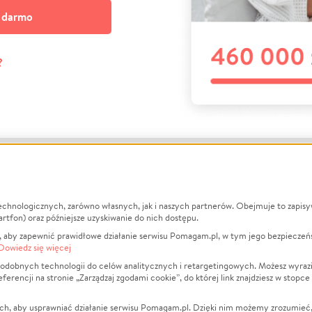
a darmo
?
echnologicznych, zarówno własnych, jak i naszych partnerów. Obejmuje to zapis
macje
O nas
Zbieraj n
artfon) oraz późniejsze uzyskiwanie do nich dostępu.
 aby zapewnić prawidłowe działanie serwisu Pomagam.pl, w tym jego bezpieczeń
działa?
Opinie
Leczenie
Dowiedz się więcej
min
Raporty
Zwierzęta
odobnych technologii do celów analitycznych i retargetingowych. Możesz wyrazi
ncji na stronie „Zarządzaj zgodami cookie”, do której link znajdziesz w stopce
ka Prywatności
Za darmo
Pożar
 Kontrahenci
Blog
Ukraina
ch, aby usprawniać działanie serwisu Pomagam.pl. Dzięki nim możemy zrozumieć, j