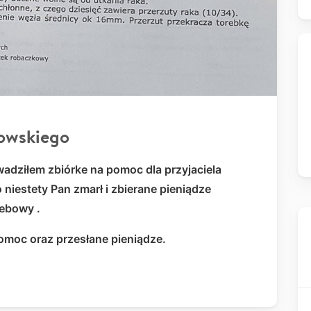
owskiego
wadziłem zbiórke na pomoc dla przyjaciela
iestety Pan zmarł i zbierane pieniądze
rzebowy
.
omoc oraz przesłane pieniądze.