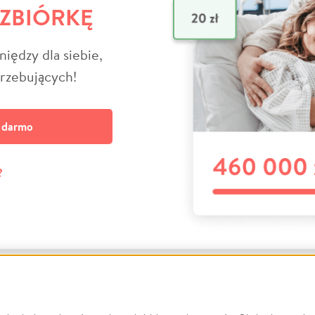
 ZBIÓRKĘ
niędzy dla siebie,
trzebujących!
a darmo
?