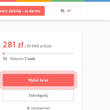
wórz zbiórkę - za darmo
PL
281 zł
10 000 zł (Cel)
z
7 osób
Wpłaciło
Wpłać teraz
Udostępnij
0
udostępnień