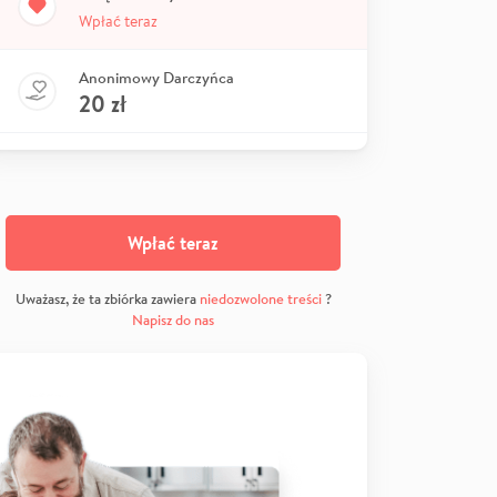
Wpłać teraz
Anonimowy Darczyńca
20
zł
Wpłać teraz
Uważasz, że ta zbiórka zawiera
niedozwolone treści
?
Napisz do nas