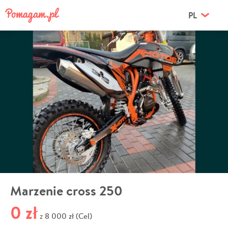
PL
Marzenie cross 250
0 zł
8 000 zł (Cel)
z