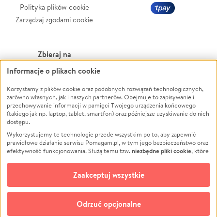
Polityka plików cookie
Zarządzaj zgodami cookie
Zbieraj na
Informacje o plikach cookie
Leczenie
LGBTQ+
Zwierzęta
Powódź
Korzystamy z plików cookie oraz podobnych rozwiązań technologicznych,
zarówno własnych, jak i naszych partnerów. Obejmuje to zapisywanie i
Pożar
Wichura
przechowywanie informacji w pamięci Twojego urządzenia końcowego
(takiego jak np. laptop, tablet, smartfon) oraz późniejsze uzyskiwanie do nich
Ukraina
NGO
dostępu.
Sport
Religia
Wykorzystujemy te technologie przede wszystkim po to, aby zapewnić
Pomoc Finansowa
Edukacja
prawidłowe działanie serwisu Pomagam.pl, w tym jego bezpieczeństwo oraz
niezbędne pliki cookie
efektywność funkcjonowania. Służą temu tzw.
, które
Projekty
Podróż
pozostają zawsze aktywne.
Dowiedz się więcej
Pogrzeb
Impreza
opcjonalnych plików cookie
Dodatkowo, używamy
oraz podobnych
Zaakceptuj wszystkie
Społeczność lokalna
Ochrona środowiska
technologii do celów analitycznych i retargetingowych. Możesz wyrazić
zgodę na ich stosowanie lub jej odmówić. W dowolnym momencie masz
Kultura
Biznes
możliwość zmiany swoich preferencji na stronie „Zarządzaj zgodami cookie”,
Odrzuć opcjonalne
Polski
do której link znajdziesz w stopce serwisu Pomagam.pl. Opcjonalne pliki
cookie wykorzystywane są w następujących celach: