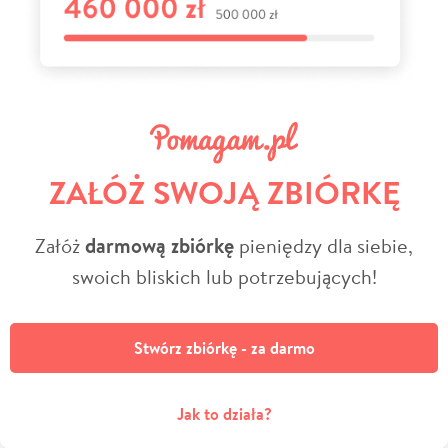
ZAŁÓŻ SWOJĄ ZBIÓRKĘ
Załóż
darmową zbiórkę
pieniędzy dla siebie,
swoich bliskich lub potrzebujących!
Stwórz zbiórkę - za darmo
Jak to działa?