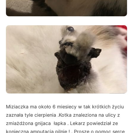
Miziaczka ma około 6 miesiecy w tak krótkich życiu
zaznała tyle cierpienia .Kotka znaleziona na ulicy z
zmiażdżona gnijaca łapka . Lekarz powiedział ze
konieczna amputacja pilnie ! . Proszę o pomoc serce