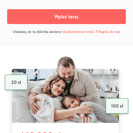
Wpłać teraz
Uważasz, że ta zbiórka zawiera
niedozwolone treści
?
Napisz do nas