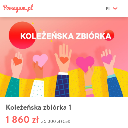
PL
Koleżeńska zbiórka 1
1 860 zł
5 000 zł (Cel)
z