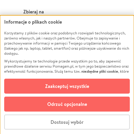
Zbieraj na
Informacje o plikach cookie
Leczenie
LGBTQ+
Zwierzęta
Powódź
Korzystamy z plików cookie oraz podobnych rozwiązań technologicznych,
zarówno własnych, jak i naszych partnerów. Obejmuje to zapisywanie i
Pożar
Wichura
przechowywanie informacji w pamięci Twojego urządzenia końcowego
(takiego jak np. laptop, tablet, smartfon) oraz późniejsze uzyskiwanie do nich
Ukraina
NGO
dostępu.
Sport
Religia
Wykorzystujemy te technologie przede wszystkim po to, aby zapewnić
Pomoc Finansowa
Edukacja
prawidłowe działanie serwisu Pomagam.pl, w tym jego bezpieczeństwo oraz
niezbędne pliki cookie
efektywność funkcjonowania. Służą temu tzw.
, które
Projekty
Podróż
pozostają zawsze aktywne.
Dowiedz się więcej
Pogrzeb
Impreza
opcjonalnych plików cookie
Dodatkowo, używamy
oraz podobnych
Zaakceptuj wszystkie
Społeczność lokalna
Ochrona środowiska
technologii do celów analitycznych i retargetingowych. Możesz wyrazić
zgodę na ich stosowanie lub jej odmówić. W dowolnym momencie masz
Kultura
Biznes
możliwość zmiany swoich preferencji na stronie „Zarządzaj zgodami cookie”,
Odrzuć opcjonalne
Polski
do której link znajdziesz w stopce serwisu Pomagam.pl. Opcjonalne pliki
cookie wykorzystywane są w następujących celach:
© CROWDING SP. Z O.O.
Analityka
– używamy tzw. plików cookie analitycznych, aby usprawniać
Dostosuj wybór
działanie serwisu Pomagam.pl. Dzięki nim możemy zrozumieć, jak
użytkownicy korzystają z naszego serwisu – skąd trafiają do serwisu, jak
Stwórz zbiórkę - za darmo
długo z niego korzystają i jak się po nim poruszają. Pozwala nam to na