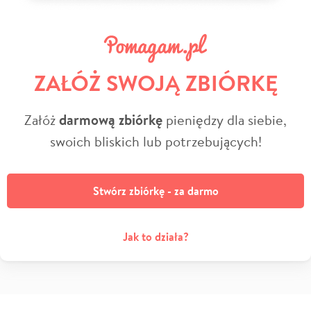
ZAŁÓŻ SWOJĄ ZBIÓRKĘ
Załóż
darmową zbiórkę
pieniędzy dla siebie,
swoich bliskich lub potrzebujących!
Stwórz zbiórkę - za darmo
Jak to działa?