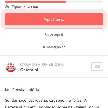
12 osób
Wpłaciło
Wpłać teraz
Udostępnij
0
udostępnień
ORGANIZATOR ZBIÓRKI
Gazeta.pl
Koleżeńska zbiórka
Solidarność jest ważna, szczególnie teraz. W
Gazeta.pl chcemy pomagać sobie nawzajem w tym