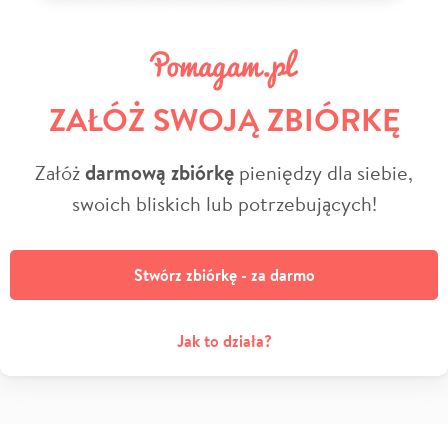
ZAŁÓŻ SWOJĄ ZBIÓRKĘ
Załóż
darmową zbiórkę
pieniędzy dla siebie,
swoich bliskich lub potrzebujących!
Stwórz zbiórkę - za darmo
Jak to działa?