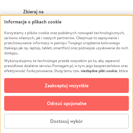
Zbieraj na
Informacje o plikach cookie
Leczenie
LGBTQ+
Zwierzęta
Powódź
Korzystamy z plików cookie oraz podobnych rozwiązań technologicznych,
zarówno własnych, jak i naszych partnerów. Obejmuje to zapisywanie i
Pożar
Wichura
przechowywanie informacji w pamięci Twojego urządzenia końcowego
(takiego jak np. laptop, tablet, smartfon) oraz późniejsze uzyskiwanie do nich
Ukraina
NGO
dostępu.
Sport
Religia
Wykorzystujemy te technologie przede wszystkim po to, aby zapewnić
Pomoc Finansowa
Edukacja
prawidłowe działanie serwisu Pomagam.pl, w tym jego bezpieczeństwo oraz
niezbędne pliki cookie
efektywność funkcjonowania. Służą temu tzw.
, które
Projekty
Podróż
pozostają zawsze aktywne.
Dowiedz się więcej
Pogrzeb
Impreza
opcjonalnych plików cookie
Dodatkowo, używamy
oraz podobnych
Zaakceptuj wszystkie
Społeczność lokalna
Ochrona środowiska
technologii do celów analitycznych i retargetingowych. Możesz wyrazić
zgodę na ich stosowanie lub jej odmówić. W dowolnym momencie masz
Kultura
Biznes
możliwość zmiany swoich preferencji na stronie „Zarządzaj zgodami cookie”,
Odrzuć opcjonalne
Polski
do której link znajdziesz w stopce serwisu Pomagam.pl. Opcjonalne pliki
cookie wykorzystywane są w następujących celach:
© CROWDING SP. Z O.O.
Analityka
– używamy tzw. plików cookie analitycznych, aby usprawniać
Dostosuj wybór
działanie serwisu Pomagam.pl. Dzięki nim możemy zrozumieć, jak
użytkownicy korzystają z naszego serwisu – skąd trafiają do serwisu, jak
Stwórz zbiórkę - za darmo
długo z niego korzystają i jak się po nim poruszają. Pozwala nam to na