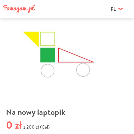
PL
Na nowy laptopik
0 zł
200 zł (Cel)
z