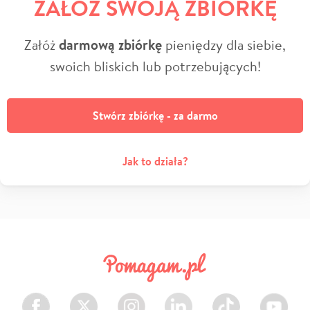
ZAŁÓŻ SWOJĄ ZBIÓRKĘ
Załóż
darmową zbiórkę
pieniędzy dla siebie,
swoich bliskich lub potrzebujących!
Stwórz zbiórkę - za darmo
Jak to działa?
Facebook
Twitter
Instagram
LinkedIn
TikTok
Youtube