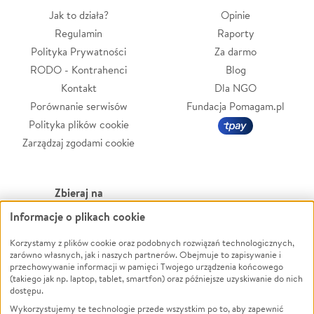
Jak to działa?
Opinie
Regulamin
Raporty
Polityka Prywatności
Za darmo
RODO - Kontrahenci
Blog
Kontakt
Dla NGO
Porównanie serwisów
Fundacja Pomagam.pl
Polityka plików cookie
Zarządzaj zgodami cookie
Zbieraj na
Informacje o plikach cookie
Leczenie
LGBTQ+
Zwierzęta
Powódź
Korzystamy z plików cookie oraz podobnych rozwiązań technologicznych,
zarówno własnych, jak i naszych partnerów. Obejmuje to zapisywanie i
Pożar
Wichura
przechowywanie informacji w pamięci Twojego urządzenia końcowego
(takiego jak np. laptop, tablet, smartfon) oraz późniejsze uzyskiwanie do nich
Ukraina
NGO
dostępu.
Sport
Religia
Wykorzystujemy te technologie przede wszystkim po to, aby zapewnić