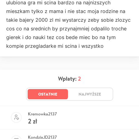
ulubiona gra mi scina bardzo na najnizszych
mieszkam tylko z mama i nie stac moja rodzine na
takie bajery 2000 zl mi wystarczy zeby sobie zlozyc
cos co na srednich by przynajmniej odpalilo troche
gierek i do nauki tez cos bede miec bo na tym
kompie przegladarke mi scina i wszystko
Wpłaty:
2
OSTATNIE
NAJWYŻSZE
Kremowka2137
2
zł
KondzixJD2137