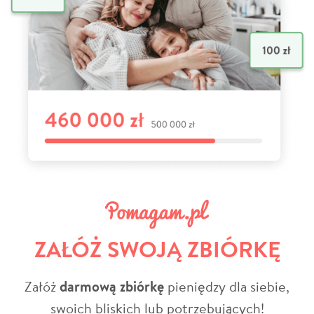
ZAŁÓŻ SWOJĄ ZBIÓRKĘ
Załóż
darmową zbiórkę
pieniędzy dla siebie,
swoich bliskich lub potrzebujących!