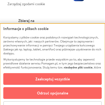
Zarządzaj zgodami cookie
Zbieraj na
Informacje o plikach cookie
Leczenie
LGBTQ+
Zwierzęta
Powódź
Korzystamy z plików cookie oraz podobnych rozwiązań technologicznych,
zarówno własnych, jak i naszych partnerów. Obejmuje to zapisywanie i
Pożar
Wichura
przechowywanie informacji w pamięci Twojego urządzenia końcowego
(takiego jak np. laptop, tablet, smartfon) oraz późniejsze uzyskiwanie do nich
Ukraina
NGO
dostępu.
Sport
Religia
Wykorzystujemy te technologie przede wszystkim po to, aby zapewnić
Pomoc Finansowa
Edukacja
prawidłowe działanie serwisu Pomagam.pl, w tym jego bezpieczeństwo oraz
niezbędne pliki cookie
efektywność funkcjonowania. Służą temu tzw.
, które
Projekty
Podróż
pozostają zawsze aktywne.
Dowiedz się więcej
Pogrzeb
Impreza
opcjonalnych plików cookie
Dodatkowo, używamy
oraz podobnych
Zaakceptuj wszystkie
Społeczność lokalna
Ochrona środowiska
technologii do celów analitycznych i retargetingowych. Możesz wyrazić
zgodę na ich stosowanie lub jej odmówić. W dowolnym momencie masz
Kultura
Biznes
możliwość zmiany swoich preferencji na stronie „Zarządzaj zgodami cookie”,
Odrzuć opcjonalne
Polski
do której link znajdziesz w stopce serwisu Pomagam.pl. Opcjonalne pliki
cookie wykorzystywane są w następujących celach:
© CROWDING SP. Z O.O.
Analityka
– używamy tzw. plików cookie analitycznych, aby usprawniać