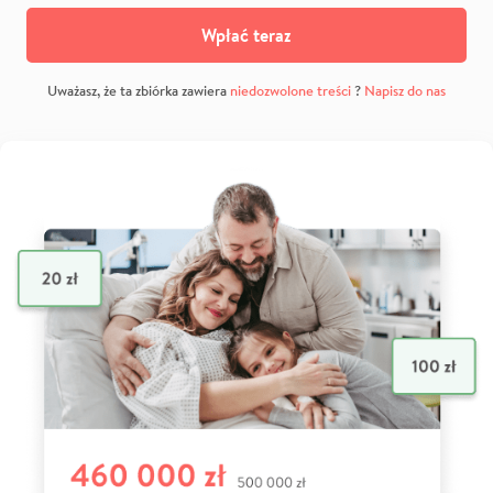
Wpłać teraz
Uważasz, że ta zbiórka zawiera
niedozwolone treści
?
Napisz do nas