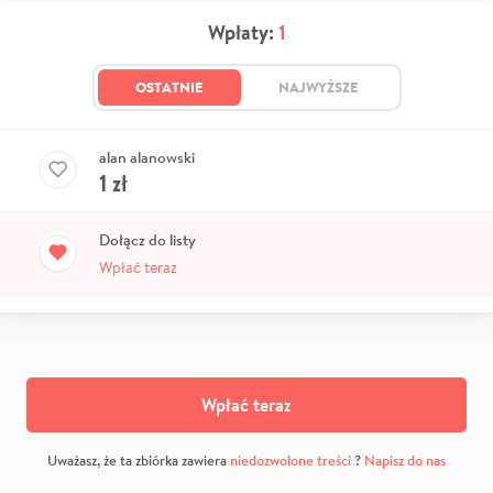
Wpłaty:
1
OSTATNIE
NAJWYŻSZE
alan alanowski
1
zł
Dołącz do listy
Wpłać teraz
Wpłać teraz
Uważasz, że ta zbiórka zawiera
niedozwolone treści
?
Napisz do nas