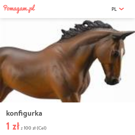
PL
konfigurka
1 zł
100 zł (Cel)
z