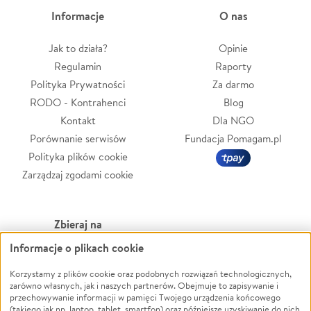
Informacje
O nas
Jak to działa?
Opinie
Regulamin
Raporty
Polityka Prywatności
Za darmo
RODO - Kontrahenci
Blog
Kontakt
Dla NGO
Porównanie serwisów
Fundacja Pomagam.pl
Polityka plików cookie
Zarządzaj zgodami cookie
Zbieraj na
Informacje o plikach cookie
Leczenie
LGBTQ+
Zwierzęta
Powódź
Korzystamy z plików cookie oraz podobnych rozwiązań technologicznych,
zarówno własnych, jak i naszych partnerów. Obejmuje to zapisywanie i
Pożar
Wichura
przechowywanie informacji w pamięci Twojego urządzenia końcowego
(takiego jak np. laptop, tablet, smartfon) oraz późniejsze uzyskiwanie do nich
Ukraina
NGO