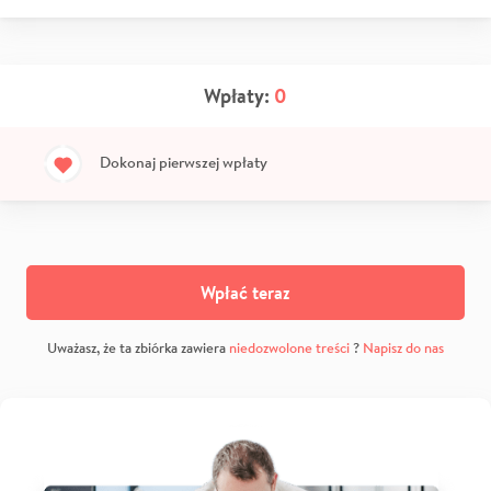
Wpłaty:
0
Dokonaj pierwszej wpłaty
Wpłać teraz
Uważasz, że ta zbiórka zawiera
niedozwolone treści
?
Napisz do nas