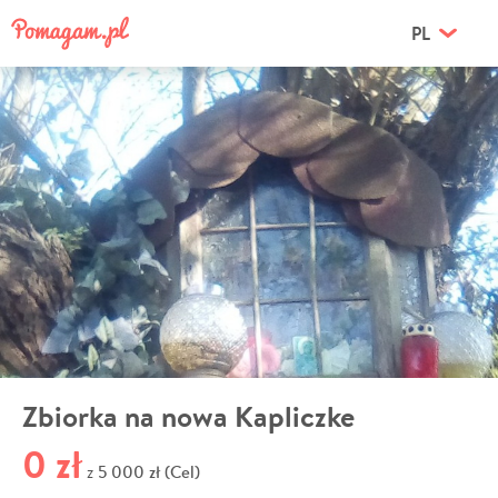
PL
Zbiorka na nowa Kapliczke
0 zł
5 000 zł (Cel)
z