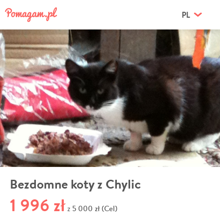
PL
Bezdomne koty z Chylic
1 996 zł
5 000 zł (Cel)
z