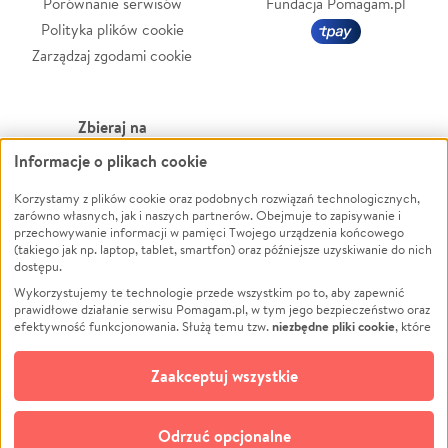
Porównanie serwisów
Fundacja Pomagam.pl
Polityka plików cookie
Zarządzaj zgodami cookie
Zbieraj na
Informacje o plikach cookie
Leczenie
LGBTQ+
Zwierzęta
Powódź
Korzystamy z plików cookie oraz podobnych rozwiązań technologicznych,
zarówno własnych, jak i naszych partnerów. Obejmuje to zapisywanie i
Pożar
Wichura
przechowywanie informacji w pamięci Twojego urządzenia końcowego
(takiego jak np. laptop, tablet, smartfon) oraz późniejsze uzyskiwanie do nich
Ukraina
NGO
dostępu.
Sport
Religia
Wykorzystujemy te technologie przede wszystkim po to, aby zapewnić
Pomoc Finansowa
Edukacja
prawidłowe działanie serwisu Pomagam.pl, w tym jego bezpieczeństwo oraz
niezbędne pliki cookie
efektywność funkcjonowania. Służą temu tzw.
, które
Projekty
Podróż
pozostają zawsze aktywne.
Dowiedz się więcej
Pogrzeb
Impreza
opcjonalnych plików cookie
Dodatkowo, używamy
oraz podobnych
Zaakceptuj wszystkie
Społeczność lokalna
Ochrona środowiska
technologii do celów analitycznych i retargetingowych. Możesz wyrazić
zgodę na ich stosowanie lub jej odmówić. W dowolnym momencie masz
Kultura
Biznes
możliwość zmiany swoich preferencji na stronie „Zarządzaj zgodami cookie”,
Odrzuć opcjonalne
Polski
do której link znajdziesz w stopce serwisu Pomagam.pl. Opcjonalne pliki