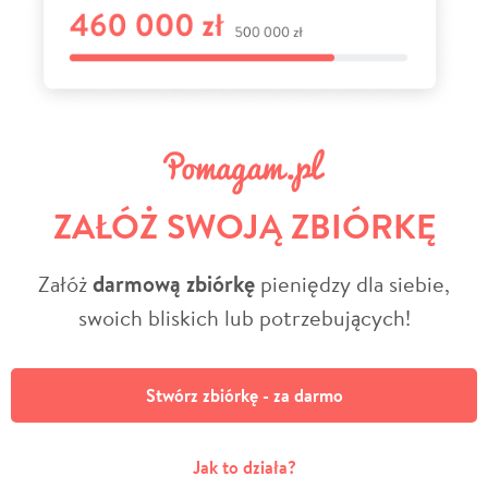
ZAŁÓŻ SWOJĄ ZBIÓRKĘ
Załóż
darmową zbiórkę
pieniędzy dla siebie,
swoich bliskich lub potrzebujących!
Stwórz zbiórkę - za darmo
Jak to działa?