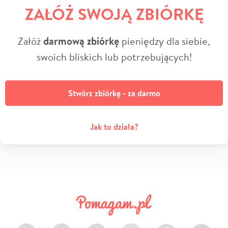
ZAŁÓŻ SWOJĄ ZBIÓRKĘ
Załóż
darmową zbiórkę
pieniędzy dla siebie,
swoich bliskich lub potrzebujących!
Stwórz zbiórkę - za darmo
Jak to działa?
Facebook
Twitter
Instagram
LinkedIn
TikTok
Youtube