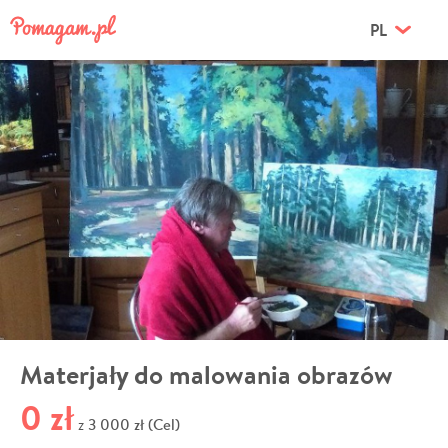
PL
Materjały do malowania obrazów
0 zł
3 000 zł (Cel)
z