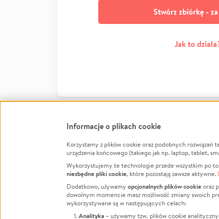
Stwórz zbiórkę - z
Jak to działa
Informacje o plikach cookie
Korzystamy z plików cookie oraz podobnych rozwiązań t
Infor
urządzenia końcowego (takiego jak np. laptop, tablet, sm
Wykorzystujemy te technologie przede wszystkim po to,
Jak to 
niezbędne pliki cookie
, które pozostają zawsze aktywne.
Facebook
Twitter
Instagram
Regula
opcjonalnych plików cookie
Dodatkowo, używamy
oraz p
dowolnym momencie masz możliwość zmiany swoich prefere
Polity
LinkedIn
TikTok
Youtube
wykorzystywane są w następujących celach:
RODO -
Analityka
– używamy tzw. plików cookie analityczny