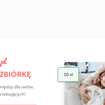
 ZBIÓRKĘ
niędzy dla siebie,
trzebujących!