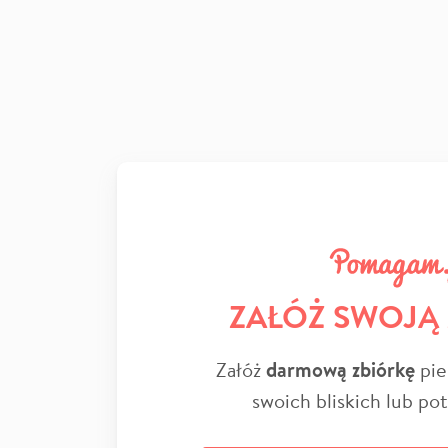
ZAŁÓŻ SWOJĄ
Załóż
darmową zbiórkę
pie
swoich bliskich lub po