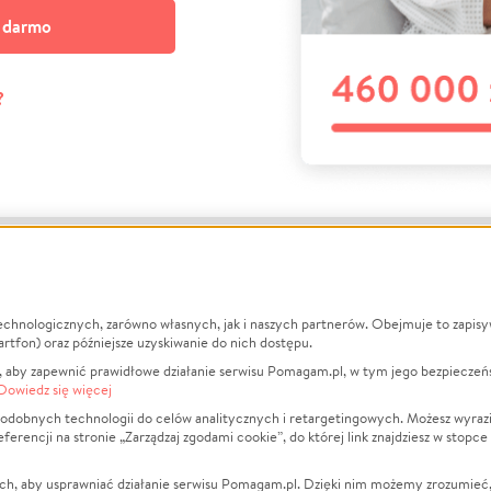
a darmo
?
echnologicznych, zarówno własnych, jak i naszych partnerów. Obejmuje to zapis
macje
O nas
Zbieraj n
artfon) oraz późniejsze uzyskiwanie do nich dostępu.
 aby zapewnić prawidłowe działanie serwisu Pomagam.pl, w tym jego bezpieczeń
działa?
Opinie
Leczenie
Dowiedz się więcej
min
Raporty
Zwierzęta
odobnych technologii do celów analitycznych i retargetingowych. Możesz wyrazi
ncji na stronie „Zarządzaj zgodami cookie”, do której link znajdziesz w stopce
ka Prywatności
Za darmo
Pożar
 Kontrahenci
Blog
Ukraina
ch, aby usprawniać działanie serwisu Pomagam.pl. Dzięki nim możemy zrozumieć, j