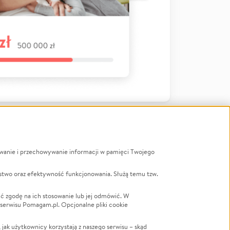
ywanie i przechowywanie informacji w pamięci Twojego
a
stwo oraz efektywność funkcjonowania. Służą temu tzw.
LGBTQ+
Powódź
ć zgodę na ich stosowanie lub jej odmówić. W
 serwisu Pomagam.pl. Opcjonalne pliki cookie
Wichura
NGO
ak użytkownicy korzystają z naszego serwisu – skąd