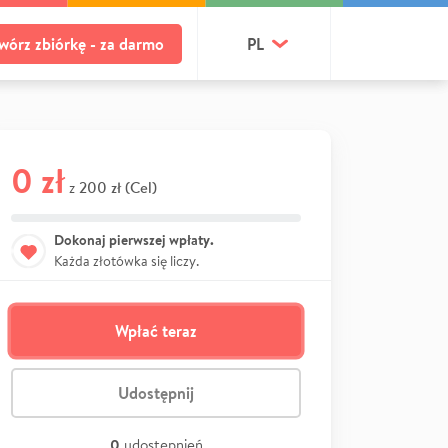
wórz zbiórkę - za darmo
PL
0 zł
200 zł (Cel)
z
Dokonaj pierwszej wpłaty.
Każda złotówka się liczy.
Wpłać teraz
Udostępnij
0
udostępnień