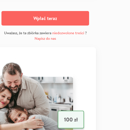
Wpłać teraz
Uważasz, że ta zbiórka zawiera
niedozwolone treści
?
Napisz do nas