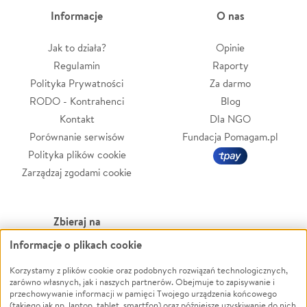
Informacje
O nas
Jak to działa?
Opinie
Regulamin
Raporty
Polityka Prywatności
Za darmo
RODO - Kontrahenci
Blog
Kontakt
Dla NGO
Porównanie serwisów
Fundacja Pomagam.pl
Polityka plików cookie
Zarządzaj zgodami cookie
Zbieraj na
Informacje o plikach cookie
Leczenie
LGBTQ+
Zwierzęta
Powódź
Korzystamy z plików cookie oraz podobnych rozwiązań technologicznych,
zarówno własnych, jak i naszych partnerów. Obejmuje to zapisywanie i
Pożar
Wichura
przechowywanie informacji w pamięci Twojego urządzenia końcowego
(takiego jak np. laptop, tablet, smartfon) oraz późniejsze uzyskiwanie do nich
Ukraina
NGO