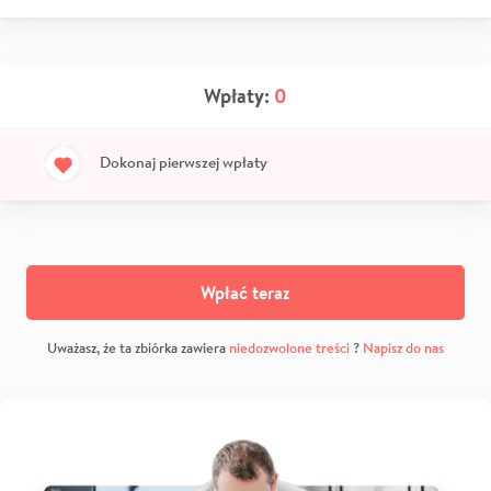
Wpłaty:
0
Dokonaj pierwszej wpłaty
Wpłać teraz
Uważasz, że ta zbiórka zawiera
niedozwolone treści
?
Napisz do nas