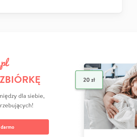
 ZBIÓRKĘ
niędzy dla siebie,
trzebujących!
a darmo