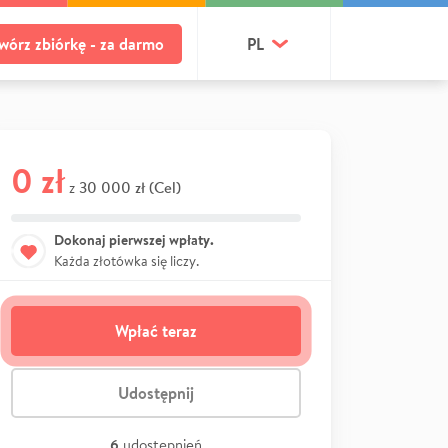
wórz zbiórkę - za darmo
PL
0 zł
30 000 zł (Cel)
z
Dokonaj pierwszej wpłaty.
Każda złotówka się liczy.
Wpłać teraz
Udostępnij
6
udostępnień