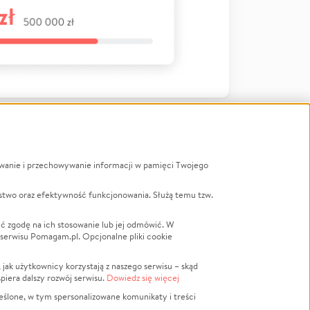
ywanie i przechowywanie informacji w pamięci Twojego
a
stwo oraz efektywność funkcjonowania. Służą temu tzw.
LGBTQ+
Powódź
ć zgodę na ich stosowanie lub jej odmówić. W
 serwisu Pomagam.pl. Opcjonalne pliki cookie
Wichura
NGO
ak użytkownicy korzystają z naszego serwisu – skąd
Religia
spiera dalszy rozwój serwisu.
Dowiedz się więcej
nansowa
Edukacja
eślone, w tym spersonalizowane komunikaty i treści