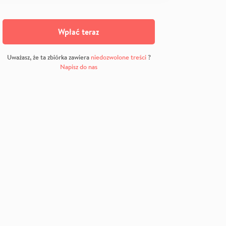
Wpłać teraz
Uważasz, że ta zbiórka zawiera
niedozwolone treści
?
Napisz do nas