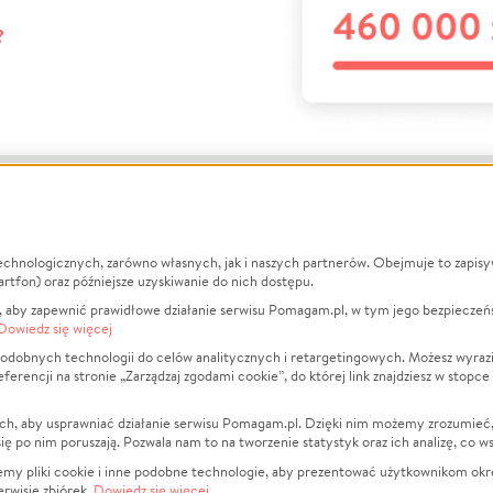
?
echnologicznych, zarówno własnych, jak i naszych partnerów. Obejmuje to zapis
macje
O nas
Zbieraj n
artfon) oraz późniejsze uzyskiwanie do nich dostępu.
 aby zapewnić prawidłowe działanie serwisu Pomagam.pl, w tym jego bezpieczeń
działa?
Opinie
Leczenie
Dowiedz się więcej
min
Raporty
Zwierzęta
odobnych technologii do celów analitycznych i retargetingowych. Możesz wyrazi
ncji na stronie „Zarządzaj zgodami cookie”, do której link znajdziesz w stopce
ka Prywatności
Za darmo
Pożar
 Kontrahenci
Blog
Ukraina
ch, aby usprawniać działanie serwisu Pomagam.pl. Dzięki nim możemy zrozumieć, j
t
Dla NGO
Sport
ak się po nim poruszają. Pozwala nam to na tworzenie statystyk oraz ich analizę, co w
anie serwisów
Fundacja Pomagam.pl
Pomoc Fi
jemy pliki cookie i inne podobne technologie, aby prezentować użytkownikom okr
rwisie zbiórek.
Dowiedz się więcej