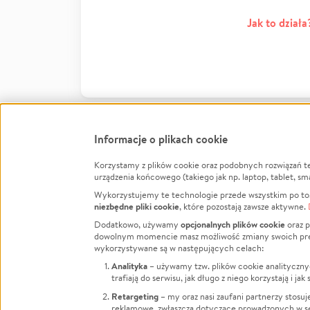
Jak to działa
Informacje o plikach cookie
Korzystamy z plików cookie oraz podobnych rozwiązań t
Infor
urządzenia końcowego (takiego jak np. laptop, tablet, sm
Wykorzystujemy te technologie przede wszystkim po to,
Jak to 
niezbędne pliki cookie
, które pozostają zawsze aktywne.
Facebook
Twitter
Instagram
Regula
opcjonalnych plików cookie
Dodatkowo, używamy
oraz p
dowolnym momencie masz możliwość zmiany swoich prefere
Polity
LinkedIn
TikTok
Youtube
wykorzystywane są w następujących celach:
RODO -
Analityka
– używamy tzw. plików cookie analityczny
Kontak
trafiają do serwisu, jak długo z niego korzystają i j
Porówn
Retargeting
– my oraz nasi zaufani partnerzy stosu
reklamowe, zwłaszcza dotyczące prowadzonych w se