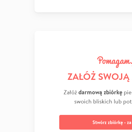
ZAŁÓŻ SWOJĄ
Załóż
darmową zbiórkę
pie
swoich bliskich lub po
Stwórz zbiórkę - z