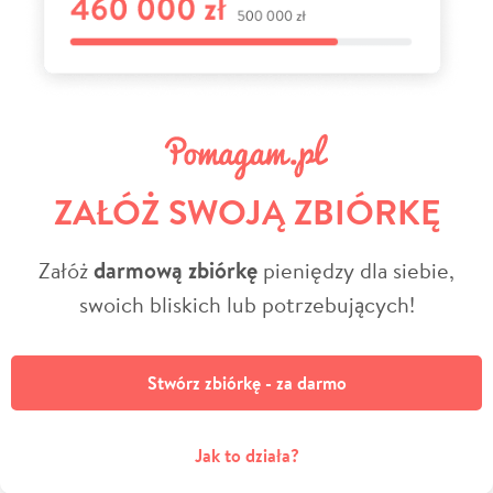
ZAŁÓŻ SWOJĄ ZBIÓRKĘ
Załóż
darmową zbiórkę
pieniędzy dla siebie,
swoich bliskich lub potrzebujących!
Stwórz zbiórkę - za darmo
Jak to działa?