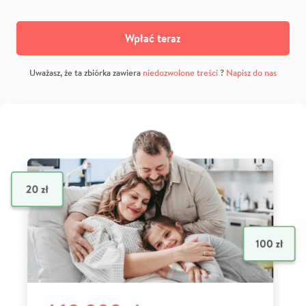
Wpłać teraz
Uważasz, że ta zbiórka zawiera
niedozwolone treści
?
Napisz do nas