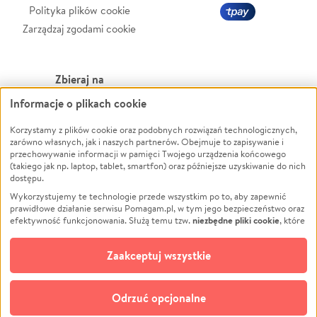
Polityka plików cookie
Zarządzaj zgodami cookie
Zbieraj na
Informacje o plikach cookie
Leczenie
LGBTQ+
Zwierzęta
Powódź
Korzystamy z plików cookie oraz podobnych rozwiązań technologicznych,
zarówno własnych, jak i naszych partnerów. Obejmuje to zapisywanie i
Pożar
Wichura
przechowywanie informacji w pamięci Twojego urządzenia końcowego
(takiego jak np. laptop, tablet, smartfon) oraz późniejsze uzyskiwanie do nich
Ukraina
NGO
dostępu.
Sport
Religia
Wykorzystujemy te technologie przede wszystkim po to, aby zapewnić
Pomoc Finansowa
Edukacja
prawidłowe działanie serwisu Pomagam.pl, w tym jego bezpieczeństwo oraz
niezbędne pliki cookie
efektywność funkcjonowania. Służą temu tzw.
, które
Projekty
Podróż
pozostają zawsze aktywne.
Dowiedz się więcej
Pogrzeb
Impreza
opcjonalnych plików cookie
Dodatkowo, używamy
oraz podobnych
Zaakceptuj wszystkie
Społeczność lokalna
Ochrona środowiska
technologii do celów analitycznych i retargetingowych. Możesz wyrazić
zgodę na ich stosowanie lub jej odmówić. W dowolnym momencie masz
Kultura
Biznes
możliwość zmiany swoich preferencji na stronie „Zarządzaj zgodami cookie”,
Odrzuć opcjonalne
Polski
do której link znajdziesz w stopce serwisu Pomagam.pl. Opcjonalne pliki
cookie wykorzystywane są w następujących celach: