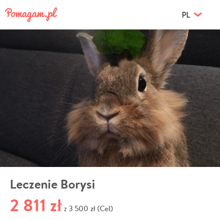
PL
Leczenie Borysi
2 811 zł
3 500 zł (Cel)
z