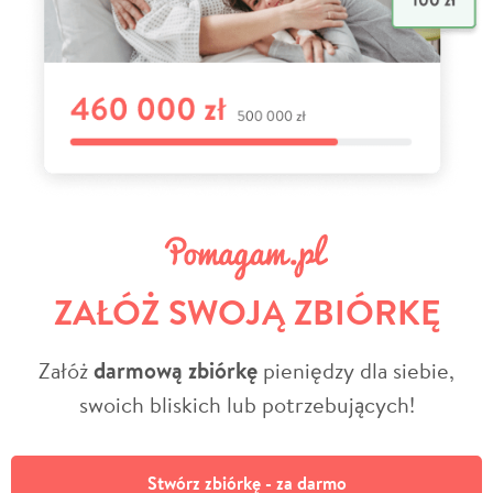
ZAŁÓŻ SWOJĄ ZBIÓRKĘ
Załóż
darmową zbiórkę
pieniędzy dla siebie,
swoich bliskich lub potrzebujących!
Stwórz zbiórkę - za darmo