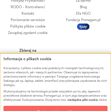
Polityka Prywatności
Za darmo
RODO - Kontrahenci
Blog
Kontakt
Dla NGO
Porównanie serwisów
Fundacja Pomagam.pl
Polityka plików cookie
Zarządzaj zgodami cookie
Zbieraj na
Informacje o plikach cookie
Leczenie
LGBTQ+
Zwierzęta
Powódź
Korzystamy z plików cookie oraz podobnych rozwiązań technologicznych,
zarówno własnych, jak i naszych partnerów. Obejmuje to zapisywanie i
Pożar
Wichura
przechowywanie informacji w pamięci Twojego urządzenia końcowego
(takiego jak np. laptop, tablet, smartfon) oraz późniejsze uzyskiwanie do nich
Ukraina
NGO
dostępu.
Sport
Religia
Wykorzystujemy te technologie przede wszystkim po to, aby zapewnić
Pomoc Finansowa
Edukacja
prawidłowe działanie serwisu Pomagam.pl, w tym jego bezpieczeństwo oraz
niezbędne pliki cookie
efektywność funkcjonowania. Służą temu tzw.
, które
Projekty
Podróż
pozostają zawsze aktywne.
Dowiedz się więcej
Pogrzeb
Impreza
opcjonalnych plików cookie
Dodatkowo, używamy
oraz podobnych