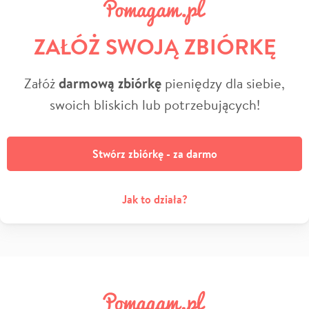
ZAŁÓŻ SWOJĄ ZBIÓRKĘ
Załóż
darmową zbiórkę
pieniędzy dla siebie,
swoich bliskich lub potrzebujących!
Stwórz zbiórkę - za darmo
Jak to działa?