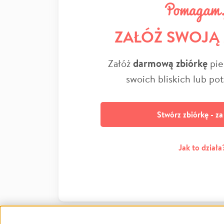
ZAŁÓŻ SWOJĄ
Załóż
darmową zbiórkę
pie
swoich bliskich lub po
Stwórz zbiórkę - z
Jak to działa