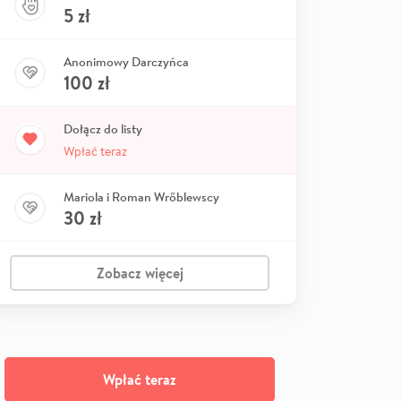
5
zł
Anonimowy Darczyńca
100
zł
Dołącz do listy
Wpłać teraz
Mariola i Roman Wrőblewscy
30
zł
Zobacz więcej
Wpłać teraz