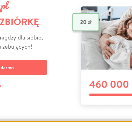
 ZBIÓRKĘ
niędzy dla siebie,
trzebujących!
a darmo
?