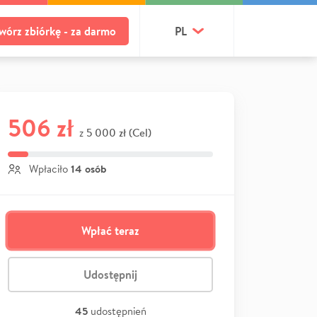
wórz zbiórkę - za darmo
PL
506 zł
5 000 zł (Cel)
z
14 osób
Wpłaciło
Wpłać teraz
Udostępnij
45
udostępnień