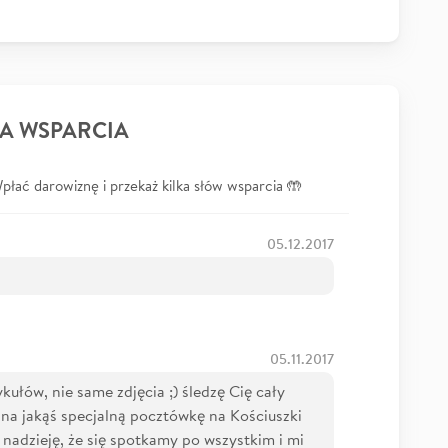
A WSPARCIA
łać darowiznę i przekaż kilka słów wsparcia 🤲
05.12.2017
05.11.2017
ułów, nie same zdjęcia ;) śledzę Cię cały
m na jakąś specjalną pocztówkę na Kościuszki
adzieję, że się spotkamy po wszystkim i mi