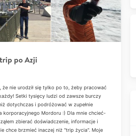
ip po Azji
 że nie urodził się tylko po to, żeby pracować
 każdy! Setki tysięcy ludzi od zawsze burczy
 niż dotychczas i podróżować w zupełnie
a korporacyjnego Mordoru :) Dla mnie chcieć-
ąłem zbierać doświadczenie, informacje i
ie chce brzmieć inaczej niż "trip życia". Moje