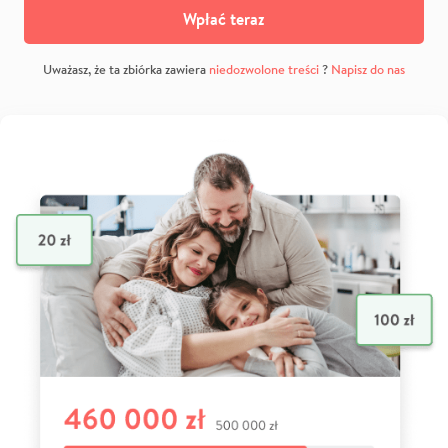
Wpłać teraz
Uważasz, że ta zbiórka zawiera
niedozwolone treści
?
Napisz do nas