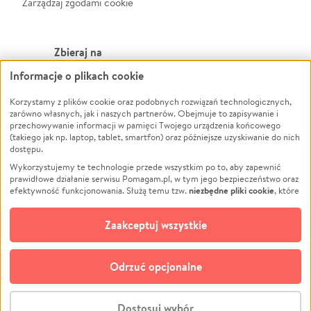
Zarządzaj zgodami cookie
Zbieraj na
Informacje o plikach cookie
Leczenie
LGBTQ+
Zwierzęta
Powódź
Korzystamy z plików cookie oraz podobnych rozwiązań technologicznych,
zarówno własnych, jak i naszych partnerów. Obejmuje to zapisywanie i
Pożar
Wichura
przechowywanie informacji w pamięci Twojego urządzenia końcowego
(takiego jak np. laptop, tablet, smartfon) oraz późniejsze uzyskiwanie do nich
Ukraina
NGO
dostępu.
Sport
Religia
Wykorzystujemy te technologie przede wszystkim po to, aby zapewnić
Pomoc Finansowa
Edukacja
prawidłowe działanie serwisu Pomagam.pl, w tym jego bezpieczeństwo oraz
niezbędne pliki cookie
efektywność funkcjonowania. Służą temu tzw.
, które
Projekty
Podróż
pozostają zawsze aktywne.
Dowiedz się więcej
Pogrzeb
Impreza
opcjonalnych plików cookie
Dodatkowo, używamy
oraz podobnych
Zaakceptuj wszystkie
Społeczność lokalna
Ochrona środowiska
technologii do celów analitycznych i retargetingowych. Możesz wyrazić
zgodę na ich stosowanie lub jej odmówić. W dowolnym momencie masz
Kultura
Biznes
możliwość zmiany swoich preferencji na stronie „Zarządzaj zgodami cookie”,
Odrzuć opcjonalne
Polski
do której link znajdziesz w stopce serwisu Pomagam.pl. Opcjonalne pliki
cookie wykorzystywane są w następujących celach:
© CROWDING SP. Z O.O.
Analityka
– używamy tzw. plików cookie analitycznych, aby usprawniać
Dostosuj wybór
działanie serwisu Pomagam.pl. Dzięki nim możemy zrozumieć, jak