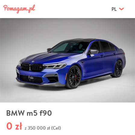
PL
BMW m5 f90
0 zł
350 000 zł (Cel)
z