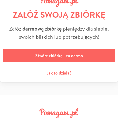
ZAŁÓŻ SWOJĄ ZBIÓRKĘ
Załóż
darmową zbiórkę
pieniędzy dla siebie,
swoich bliskich lub potrzebujących!
Stwórz zbiórkę - za darmo
Jak to działa?