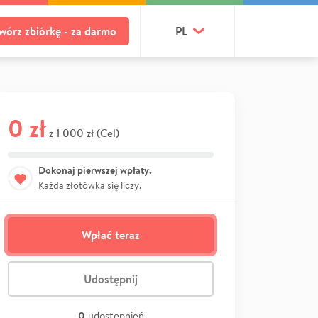
wórz zbiórkę - za darmo
PL
0 zł
1 000 zł (Cel)
z
Dokonaj pierwszej wpłaty.
Każda złotówka się liczy.
Wpłać teraz
Udostępnij
0
udostępnień