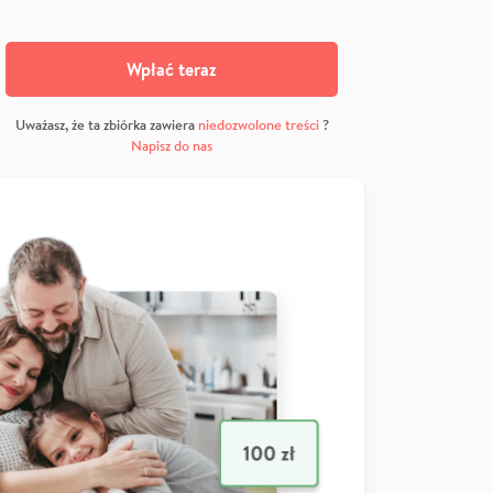
Wpłać teraz
Uważasz, że ta zbiórka zawiera
niedozwolone treści
?
Napisz do nas