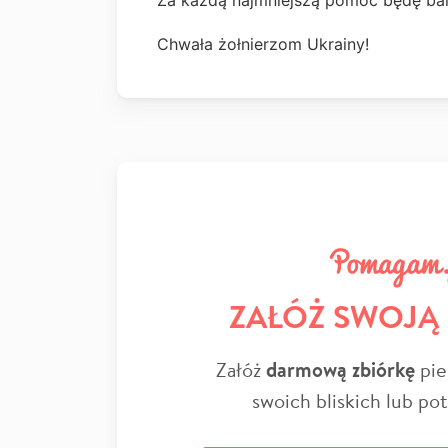
Za każdą najmniejszą pomoc będę ba
Chwała żołnierzom Ukrainy!
ZAŁÓŻ SWOJĄ
Załóż
darmową zbiórkę
pie
swoich bliskich lub po