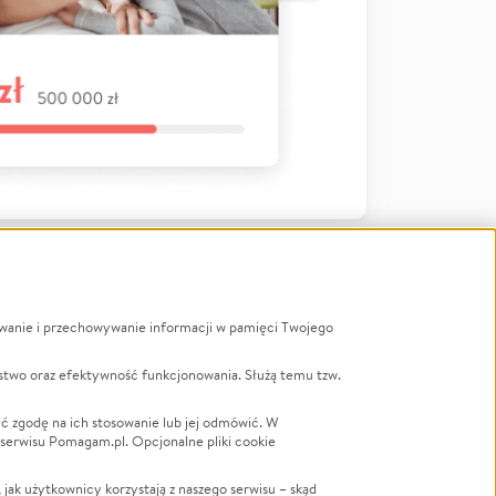
ywanie i przechowywanie informacji w pamięci Twojego
a
stwo oraz efektywność funkcjonowania. Służą temu tzw.
LGBTQ+
Powódź
ć zgodę na ich stosowanie lub jej odmówić. W
 serwisu Pomagam.pl. Opcjonalne pliki cookie
Wichura
NGO
ak użytkownicy korzystają z naszego serwisu – skąd