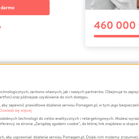
a darmo
?
echnologicznych, zarówno własnych, jak i naszych partnerów. Obejmuje to zapis
macje
O nas
Zbieraj n
artfon) oraz późniejsze uzyskiwanie do nich dostępu.
 aby zapewnić prawidłowe działanie serwisu Pomagam.pl, w tym jego bezpieczeń
działa?
Opinie
Leczenie
Dowiedz się więcej
min
Raporty
Zwierzęta
odobnych technologii do celów analitycznych i retargetingowych. Możesz wyrazi
ncji na stronie „Zarządzaj zgodami cookie”, do której link znajdziesz w stopce
ka Prywatności
Za darmo
Pożar
 Kontrahenci
Blog
Ukraina
ch, aby usprawniać działanie serwisu Pomagam.pl. Dzięki nim możemy zrozumieć, j