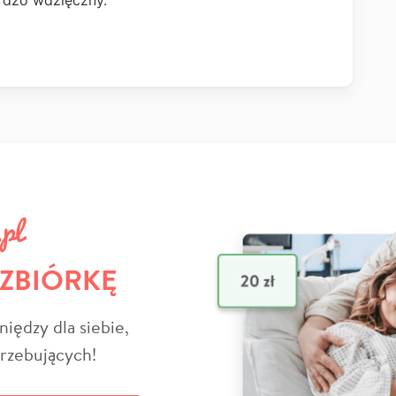
rdzo wdzięczny.
 ZBIÓRKĘ
niędzy dla siebie,
trzebujących!