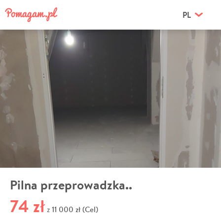
PL
Pilna przeprowadzka..
74 zł
11 000 zł (Cel)
z