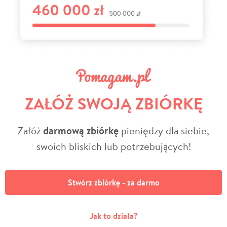
ZAŁÓŻ SWOJĄ ZBIÓRKĘ
Załóż
darmową zbiórkę
pieniędzy dla siebie,
swoich bliskich lub potrzebujących!
Stwórz zbiórkę - za darmo
Jak to działa?