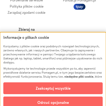
Porównanie serwisów
Fundacja Pomagam.pl
Polityka plików cookie
Zarządzaj zgodami cookie
Zbieraj na
Informacje o plikach cookie
Leczenie
LGBTQ+
Zwierzęta
Powódź
Korzystamy z plików cookie oraz podobnych rozwiązań technologicznych,
zarówno własnych, jak i naszych partnerów. Obejmuje to zapisywanie i
Pożar
Wichura
przechowywanie informacji w pamięci Twojego urządzenia końcowego
(takiego jak np. laptop, tablet, smartfon) oraz późniejsze uzyskiwanie do nich
Ukraina
NGO
dostępu.
Sport
Religia
Wykorzystujemy te technologie przede wszystkim po to, aby zapewnić
Pomoc Finansowa
Edukacja
prawidłowe działanie serwisu Pomagam.pl, w tym jego bezpieczeństwo oraz
niezbędne pliki cookie
efektywność funkcjonowania. Służą temu tzw.
, które
Projekty
Podróż
pozostają zawsze aktywne.
Dowiedz się więcej
Pogrzeb
Impreza
opcjonalnych plików cookie
Dodatkowo, używamy
oraz podobnych
Zaakceptuj wszystkie
Społeczność lokalna
Ochrona środowiska
technologii do celów analitycznych i retargetingowych. Możesz wyrazić
zgodę na ich stosowanie lub jej odmówić. W dowolnym momencie masz
Kultura
Biznes
możliwość zmiany swoich preferencji na stronie „Zarządzaj zgodami cookie”,
Odrzuć opcjonalne
Polski
do której link znajdziesz w stopce serwisu Pomagam.pl. Opcjonalne pliki