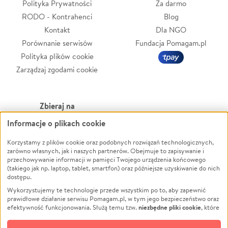
Polityka Prywatności
Za darmo
RODO - Kontrahenci
Blog
Kontakt
Dla NGO
Porównanie serwisów
Fundacja Pomagam.pl
Polityka plików cookie
Zarządzaj zgodami cookie
Zbieraj na
Informacje o plikach cookie
Leczenie
LGBTQ+
Zwierzęta
Powódź
Korzystamy z plików cookie oraz podobnych rozwiązań technologicznych,
zarówno własnych, jak i naszych partnerów. Obejmuje to zapisywanie i
Pożar
Wichura
przechowywanie informacji w pamięci Twojego urządzenia końcowego
(takiego jak np. laptop, tablet, smartfon) oraz późniejsze uzyskiwanie do nich
Ukraina
NGO
dostępu.
Sport
Religia
Wykorzystujemy te technologie przede wszystkim po to, aby zapewnić
Pomoc Finansowa
Edukacja
prawidłowe działanie serwisu Pomagam.pl, w tym jego bezpieczeństwo oraz
niezbędne pliki cookie
efektywność funkcjonowania. Służą temu tzw.
, które
Projekty
Podróż
pozostają zawsze aktywne.
Dowiedz się więcej
Pogrzeb
Impreza