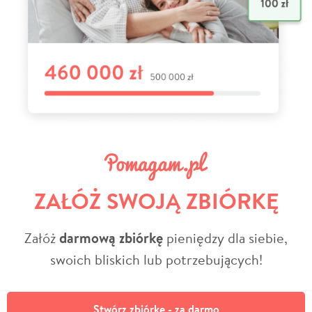
ZAŁÓŻ SWOJĄ ZBIÓRKĘ
Załóż
darmową zbiórkę
pieniędzy dla siebie,
swoich bliskich lub potrzebujących!
Stwórz zbiórkę - za darmo