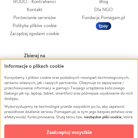
RODO - Kontrahenci
Blog
Kontakt
Dla NGO
Porównanie serwisów
Fundacja Pomagam.pl
Polityka plików cookie
Zarządzaj zgodami cookie
Zbieraj na
Informacje o plikach cookie
Leczenie
LGBTQ+
Zwierzęta
Powódź
Korzystamy z plików cookie oraz podobnych rozwiązań technologicznych,
zarówno własnych, jak i naszych partnerów. Obejmuje to zapisywanie i
Pożar
Wichura
przechowywanie informacji w pamięci Twojego urządzenia końcowego
(takiego jak np. laptop, tablet, smartfon) oraz późniejsze uzyskiwanie do nich
Ukraina
NGO
dostępu.
Sport
Religia
Wykorzystujemy te technologie przede wszystkim po to, aby zapewnić
Pomoc Finansowa
Edukacja
prawidłowe działanie serwisu Pomagam.pl, w tym jego bezpieczeństwo oraz
niezbędne pliki cookie
efektywność funkcjonowania. Służą temu tzw.
, które
Projekty
Podróż
pozostają zawsze aktywne.
Dowiedz się więcej
Pogrzeb
Impreza
opcjonalnych plików cookie
Dodatkowo, używamy
oraz podobnych
Zaakceptuj wszystkie
Społeczność lokalna
Ochrona środowiska
technologii do celów analitycznych i retargetingowych. Możesz wyrazić