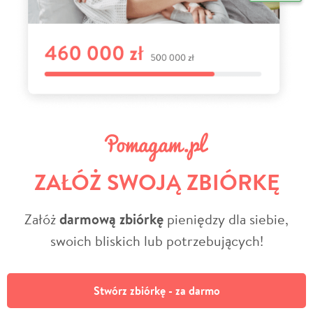
ZAŁÓŻ SWOJĄ ZBIÓRKĘ
Załóż
darmową zbiórkę
pieniędzy dla siebie,
swoich bliskich lub potrzebujących!
Stwórz zbiórkę - za darmo