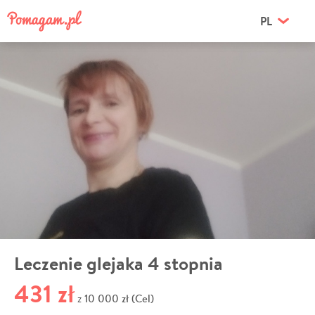
PL
Leczenie glejaka 4 stopnia
431 zł
10 000 zł (Cel)
z