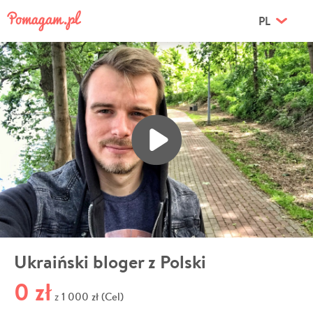
PL
Ukraiński bloger z Polski
0 zł
1 000 zł (Cel)
z