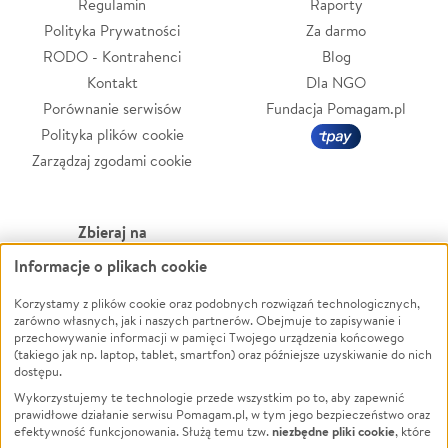
Regulamin
Raporty
Polityka Prywatności
Za darmo
RODO - Kontrahenci
Blog
Kontakt
Dla NGO
Porównanie serwisów
Fundacja Pomagam.pl
Polityka plików cookie
Zarządzaj zgodami cookie
Zbieraj na
Informacje o plikach cookie
Leczenie
LGBTQ+
Korzystamy z plików cookie oraz podobnych rozwiązań technologicznych,
Zwierzęta
Powódź
zarówno własnych, jak i naszych partnerów. Obejmuje to zapisywanie i
Pożar
Wichura
przechowywanie informacji w pamięci Twojego urządzenia końcowego
(takiego jak np. laptop, tablet, smartfon) oraz późniejsze uzyskiwanie do nich
Ukraina
NGO
dostępu.
Sport
Religia
Wykorzystujemy te technologie przede wszystkim po to, aby zapewnić
Pomoc Finansowa
Edukacja
prawidłowe działanie serwisu Pomagam.pl, w tym jego bezpieczeństwo oraz
niezbędne pliki cookie
efektywność funkcjonowania. Służą temu tzw.
, które
Projekty
Podróż