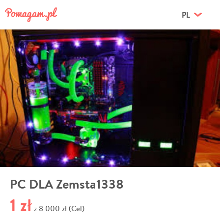
PL
PC DLA Zemsta1338
1 zł
8 000 zł (Cel)
z