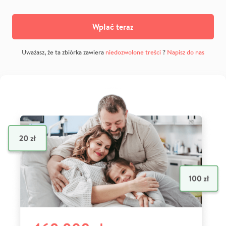
Wpłać teraz
Uważasz, że ta zbiórka zawiera
niedozwolone treści
?
Napisz do nas