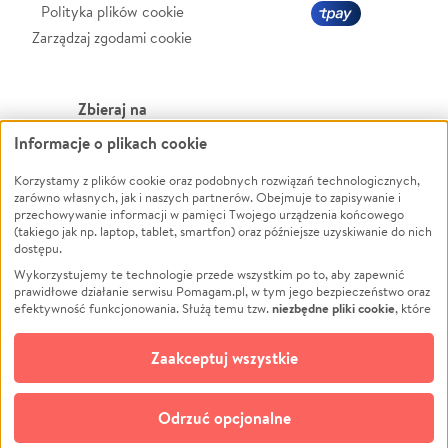
Polityka plików cookie
Zarządzaj zgodami cookie
Zbieraj na
Informacje o plikach cookie
Leczenie
LGBTQ+
Zwierzęta
Powódź
Korzystamy z plików cookie oraz podobnych rozwiązań technologicznych,
zarówno własnych, jak i naszych partnerów. Obejmuje to zapisywanie i
Pożar
Wichura
przechowywanie informacji w pamięci Twojego urządzenia końcowego
(takiego jak np. laptop, tablet, smartfon) oraz późniejsze uzyskiwanie do nich
Ukraina
NGO
dostępu.
Sport
Religia
Wykorzystujemy te technologie przede wszystkim po to, aby zapewnić
Pomoc Finansowa
Edukacja
prawidłowe działanie serwisu Pomagam.pl, w tym jego bezpieczeństwo oraz
niezbędne pliki cookie
efektywność funkcjonowania. Służą temu tzw.
, które
Projekty
Podróż
pozostają zawsze aktywne.
Dowiedz się więcej
Pogrzeb
Impreza
opcjonalnych plików cookie
Dodatkowo, używamy
oraz podobnych
Zaakceptuj wszystkie
Społeczność lokalna
Ochrona środowiska
technologii do celów analitycznych i retargetingowych. Możesz wyrazić
zgodę na ich stosowanie lub jej odmówić. W dowolnym momencie masz
Kultura
Biznes
możliwość zmiany swoich preferencji na stronie „Zarządzaj zgodami cookie”,
Odrzuć opcjonalne
Polski
do której link znajdziesz w stopce serwisu Pomagam.pl. Opcjonalne pliki
cookie wykorzystywane są w następujących celach: