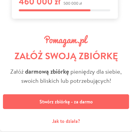
ZAŁÓŻ SWOJĄ ZBIÓRKĘ
Załóż
darmową zbiórkę
pieniędzy dla siebie,
swoich bliskich lub potrzebujących!
Stwórz zbiórkę - za darmo
Jak to działa?