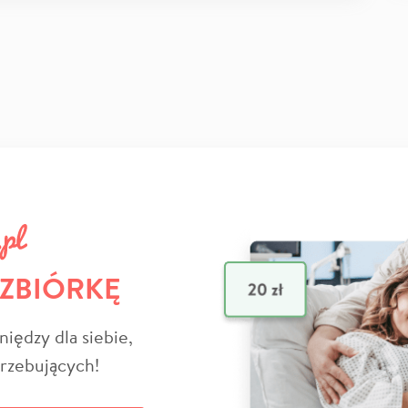
 ZBIÓRKĘ
niędzy dla siebie,
trzebujących!