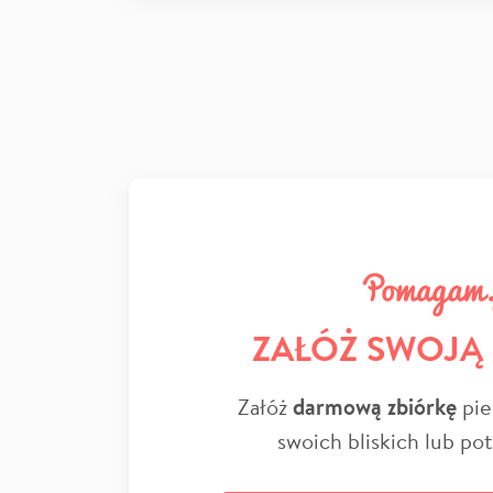
ZAŁÓŻ SWOJĄ
Załóż
darmową zbiórkę
pie
swoich bliskich lub po