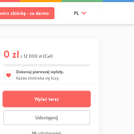
wórz zbiórkę - za darmo
PL
0 zł
12 000 zł (Cel)
z
Dokonaj pierwszej wpłaty.
Każda złotówka się liczy.
Wpłać teraz
Udostępnij
16
udostępnień