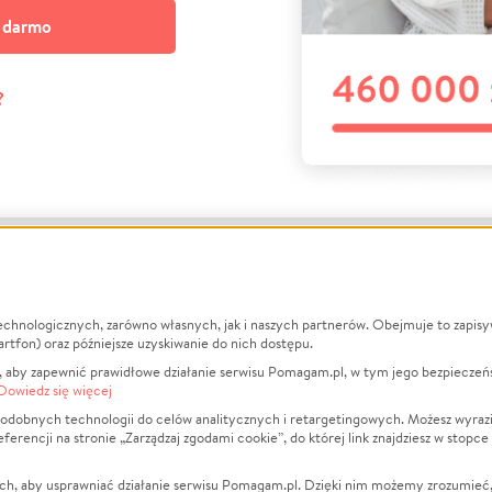
a darmo
?
echnologicznych, zarówno własnych, jak i naszych partnerów. Obejmuje to zapis
macje
O nas
Zbieraj n
artfon) oraz późniejsze uzyskiwanie do nich dostępu.
 aby zapewnić prawidłowe działanie serwisu Pomagam.pl, w tym jego bezpieczeń
działa?
Opinie
Leczenie
Dowiedz się więcej
min
Raporty
Zwierzęta
odobnych technologii do celów analitycznych i retargetingowych. Możesz wyrazi
ncji na stronie „Zarządzaj zgodami cookie”, do której link znajdziesz w stopce
ka Prywatności
Za darmo
Pożar
 Kontrahenci
Blog
Ukraina
ch, aby usprawniać działanie serwisu Pomagam.pl. Dzięki nim możemy zrozumieć, j