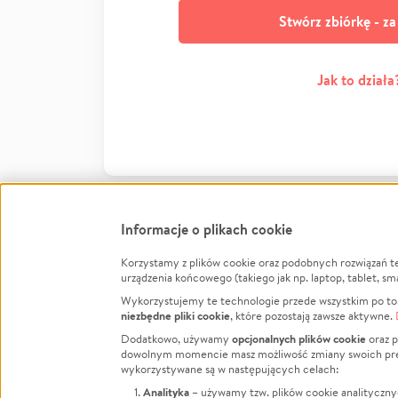
Stwórz zbiórkę - z
Jak to działa
Informacje o plikach cookie
Korzystamy z plików cookie oraz podobnych rozwiązań t
Infor
urządzenia końcowego (takiego jak np. laptop, tablet, sm
Wykorzystujemy te technologie przede wszystkim po to,
Jak to 
niezbędne pliki cookie
, które pozostają zawsze aktywne.
Facebook
Twitter
Instagram
Regula
opcjonalnych plików cookie
Dodatkowo, używamy
oraz p
dowolnym momencie masz możliwość zmiany swoich prefere
Polity
LinkedIn
TikTok
Youtube
wykorzystywane są w następujących celach:
RODO -
Analityka
– używamy tzw. plików cookie analityczny