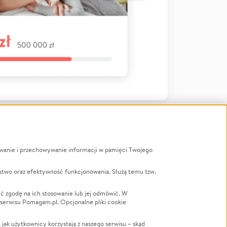
ywanie i przechowywanie informacji w pamięci Twojego
a
stwo oraz efektywność funkcjonowania. Służą temu tzw.
LGBTQ+
Powódź
ć zgodę na ich stosowanie lub jej odmówić. W
 serwisu Pomagam.pl. Opcjonalne pliki cookie
Wichura
NGO
ak użytkownicy korzystają z naszego serwisu – skąd