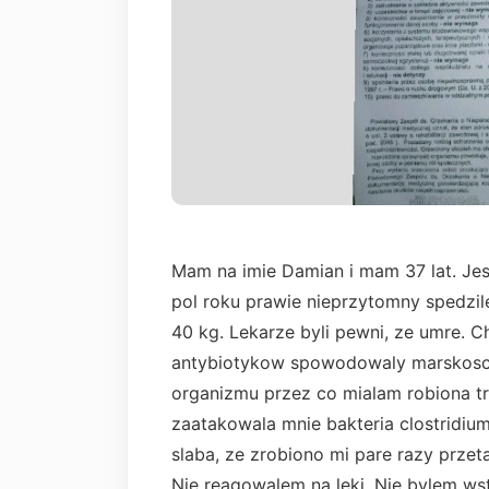
Mam na imie Damian i mam 37 lat. Jes
pol roku prawie nieprzytomny spedzi
40 kg. Lekarze byli pewni, ze umre. 
antybiotykow spowodowaly marskosc 
organizmu przez co mialam robiona tra
zaatakowala mnie bakteria clostridi
slaba, ze zrobiono mi pare razy przet
Nie reagowalem na leki. Nie bylem wst