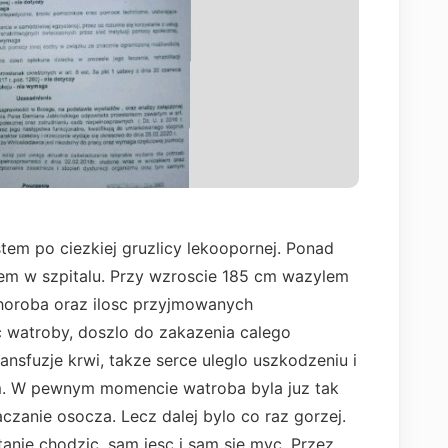
tem po ciezkiej gruzlicy lekoopornej. Ponad
lem w szpitalu. Przy wzroscie 185 cm wazylem
Choroba oraz ilosc przyjmowanych
watroby, doszlo do zakazenia calego
nsfuzje krwi, takze serce uleglo uszkodzeniu i
um. W pewnym momencie watroba byla juz tak
aczanie osocza. Lecz dalej bylo co raz gorzej.
anie chodzic, sam jesc i sam sie myc. Przez