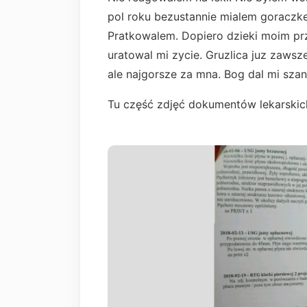
pol roku bezustannie mialem goraczke
Pratkowalem. Dopiero dzieki moim prz
uratowal mi zycie. Gruzlica juz zawsz
ale najgorsze za mna. Bog dal mi sza
Tu część zdjęć dokumentów lekarskic