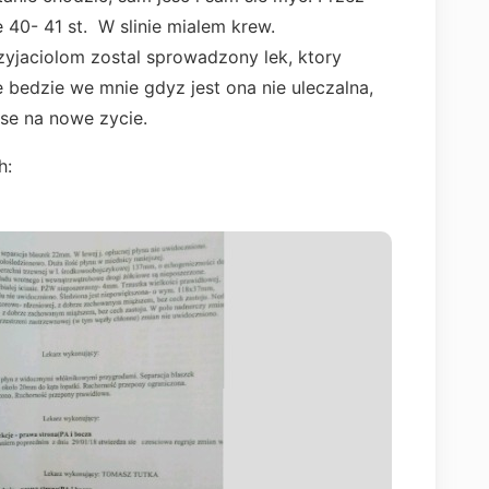
 40- 41 st. W slinie mialem krew.
yjaciolom zostal sprowadzony lek, ktory
e bedzie we mnie gdyz jest ona nie uleczalna,
nse na nowe zycie.
h: