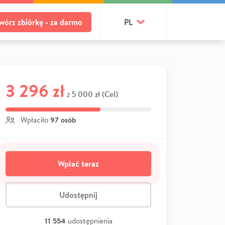
wórz zbiórkę - za darmo
PL
3 296 zł
5 000 zł (Cel)
z
97 osób
Wpłaciło
Wpłać teraz
Udostępnij
11 554
udostępnienia