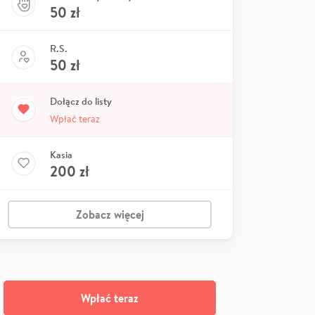
50
zł
R.S.
50
zł
Dołącz do listy
Wpłać teraz
Kasia
200
zł
Zobacz więcej
Wpłać teraz