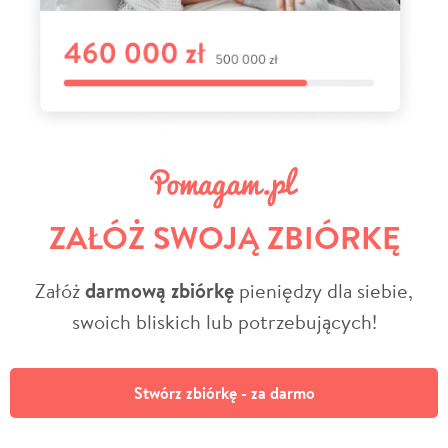
ZAŁÓŻ SWOJĄ ZBIÓRKĘ
Załóż
darmową zbiórkę
pieniędzy dla siebie,
swoich bliskich lub potrzebujących!
Stwórz zbiórkę - za darmo