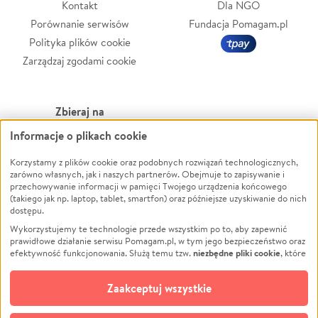
Kontakt
Dla NGO
Porównanie serwisów
Fundacja Pomagam.pl
Polityka plików cookie
Zarządzaj zgodami cookie
Zbieraj na
Informacje o plikach cookie
Leczenie
LGBTQ+
Zwierzęta
Powódź
Korzystamy z plików cookie oraz podobnych rozwiązań technologicznych,
zarówno własnych, jak i naszych partnerów. Obejmuje to zapisywanie i
Pożar
Wichura
przechowywanie informacji w pamięci Twojego urządzenia końcowego
(takiego jak np. laptop, tablet, smartfon) oraz późniejsze uzyskiwanie do nich
Ukraina
NGO
dostępu.
Sport
Religia
Wykorzystujemy te technologie przede wszystkim po to, aby zapewnić
Pomoc Finansowa
Edukacja
prawidłowe działanie serwisu Pomagam.pl, w tym jego bezpieczeństwo oraz
niezbędne pliki cookie
efektywność funkcjonowania. Służą temu tzw.
, które
Projekty
Podróż
pozostają zawsze aktywne.
Dowiedz się więcej
Pogrzeb
Impreza
opcjonalnych plików cookie
Dodatkowo, używamy
oraz podobnych
Zaakceptuj wszystkie
Społeczność lokalna
Ochrona środowiska
technologii do celów analitycznych i retargetingowych. Możesz wyrazić
zgodę na ich stosowanie lub jej odmówić. W dowolnym momencie masz
Kultura
Biznes