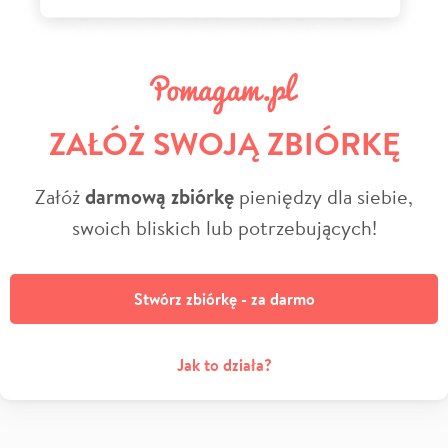
ZAŁÓŻ SWOJĄ ZBIÓRKĘ
Załóż
darmową zbiórkę
pieniędzy dla siebie,
swoich bliskich lub potrzebujących!
Stwórz zbiórkę - za darmo
Jak to działa?