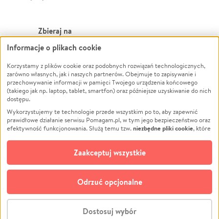
Zbieraj na
Informacje o plikach cookie
Leczenie
LGBTQ+
Zwierzęta
Powódź
Korzystamy z plików cookie oraz podobnych rozwiązań technologicznych,
zarówno własnych, jak i naszych partnerów. Obejmuje to zapisywanie i
Pożar
Wichura
przechowywanie informacji w pamięci Twojego urządzenia końcowego
(takiego jak np. laptop, tablet, smartfon) oraz późniejsze uzyskiwanie do nich
Ukraina
NGO
dostępu.
Sport
Religia
Wykorzystujemy te technologie przede wszystkim po to, aby zapewnić
Pomoc Finansowa
Edukacja
prawidłowe działanie serwisu Pomagam.pl, w tym jego bezpieczeństwo oraz
niezbędne pliki cookie
efektywność funkcjonowania. Służą temu tzw.
, które
Projekty
Podróż
pozostają zawsze aktywne.
Dowiedz się więcej
Pogrzeb
Impreza
opcjonalnych plików cookie
Dodatkowo, używamy
oraz podobnych
Zaakceptuj wszystkie
Społeczność lokalna
Ochrona środowiska
technologii do celów analitycznych i retargetingowych. Możesz wyrazić
zgodę na ich stosowanie lub jej odmówić. W dowolnym momencie masz
Kultura
Biznes
możliwość zmiany swoich preferencji na stronie „Zarządzaj zgodami cookie”,
Odrzuć opcjonalne
Polski
do której link znajdziesz w stopce serwisu Pomagam.pl. Opcjonalne pliki
cookie wykorzystywane są w następujących celach:
© CROWDING SP. Z O.O.
Analityka
– używamy tzw. plików cookie analitycznych, aby usprawniać
Dostosuj wybór
działanie serwisu Pomagam.pl. Dzięki nim możemy zrozumieć, jak