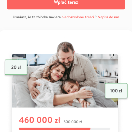
Wpłać teraz
Uważasz, że ta zbiórka zawiera
niedozwolone treści
?
Napisz do nas