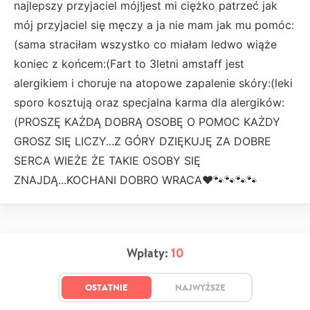
najlepszy przyjaciel mój!jest mi ciężko patrzeć jak
mój przyjaciel się męczy a ja nie mam jak mu pomóc:
(sama straciłam wszystko co miałam ledwo wiąże
koniec z końcem:(Fart to 3letni amstaff jest
alergikiem i choruje na atopowe zapalenie skóry:(leki
sporo kosztują oraz specjalna karma dla alergików:
(PROSZĘ KAŻDĄ DOBRĄ OSOBĘ O POMOC KAŻDY
GROSZ SIĘ LICZY...Z GÓRY DZIĘKUJĘ ZA DOBRE
SERCA WIEŻE ŻE TAKIE OSOBY SIĘ
ZNAJDĄ...KOCHANI DOBRO WRACA❤️🐾🐾🐾🐾
Wpłaty:
10
OSTATNIE
NAJWYŻSZE