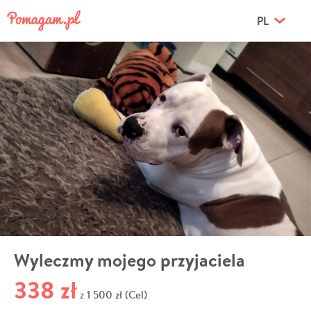
PL
Wyleczmy mojego przyjaciela
338 zł
1 500 zł (Cel)
z