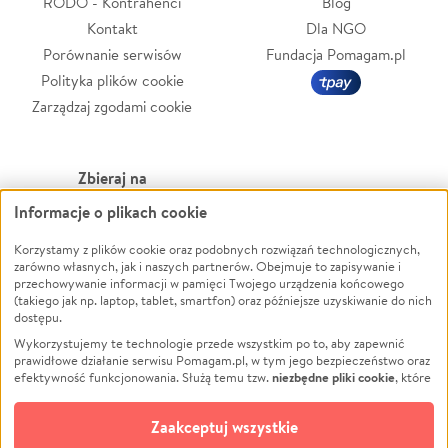
RODO - Kontrahenci
Blog
Kontakt
Dla NGO
Porównanie serwisów
Fundacja Pomagam.pl
Polityka plików cookie
Zarządzaj zgodami cookie
Zbieraj na
Informacje o plikach cookie
Leczenie
LGBTQ+
Korzystamy z plików cookie oraz podobnych rozwiązań technologicznych,
Zwierzęta
Powódź
zarówno własnych, jak i naszych partnerów. Obejmuje to zapisywanie i
Pożar
Wichura
przechowywanie informacji w pamięci Twojego urządzenia końcowego
(takiego jak np. laptop, tablet, smartfon) oraz późniejsze uzyskiwanie do nich
Ukraina
NGO
dostępu.
Sport
Religia
Wykorzystujemy te technologie przede wszystkim po to, aby zapewnić
Pomoc Finansowa
Edukacja
prawidłowe działanie serwisu Pomagam.pl, w tym jego bezpieczeństwo oraz
niezbędne pliki cookie
efektywność funkcjonowania. Służą temu tzw.
, które
Projekty
Podróż
pozostają zawsze aktywne.
Dowiedz się więcej
Pogrzeb
Impreza
opcjonalnych plików cookie
Dodatkowo, używamy
oraz podobnych
Zaakceptuj wszystkie
Społeczność lokalna
Ochrona środowiska
technologii do celów analitycznych i retargetingowych. Możesz wyrazić