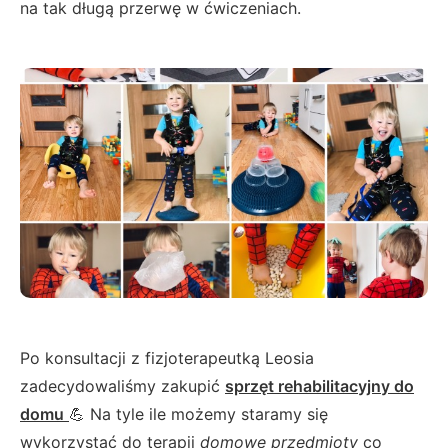
na tak długą przerwę w ćwiczeniach.
Po konsultacji z fizjoterapeutką Leosia
zadecydowaliśmy zakupić
sprzęt rehabilitacyjny do
domu
💪 Na tyle ile możemy staramy się
wykorzystać do terapii
domowe przedmioty
co