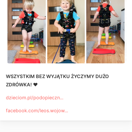
WSZYSTKIM BEZ WYJĄTKU ŻYCZYMY DUŻO
ZDRÓWKA! ❤️
dzieciom.pl/podopieczn...
facebook.com/leos.wojow...