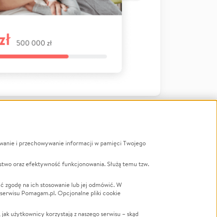
ywanie i przechowywanie informacji w pamięci Twojego
a
stwo oraz efektywność funkcjonowania. Służą temu tzw.
LGBTQ+
Powódź
ć zgodę na ich stosowanie lub jej odmówić. W
 serwisu Pomagam.pl. Opcjonalne pliki cookie
Wichura
NGO
ak użytkownicy korzystają z naszego serwisu – skąd