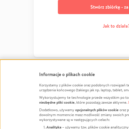
Stwórz zbiórkę - z
Jak to działa
Informacje o plikach cookie
Korzystamy z plików cookie oraz podobnych rozwiązań t
Infor
urządzenia końcowego (takiego jak np. laptop, tablet, sm
Wykorzystujemy te technologie przede wszystkim po to,
Jak to 
niezbędne pliki cookie
, które pozostają zawsze aktywne.
Facebook
Twitter
Instagram
Regula
opcjonalnych plików cookie
Dodatkowo, używamy
oraz p
dowolnym momencie masz możliwość zmiany swoich prefere
Polity
LinkedIn
TikTok
Youtube
wykorzystywane są w następujących celach:
RODO -
Analityka
– używamy tzw. plików cookie analityczny