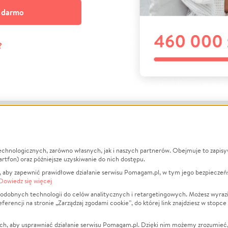
a darmo
?
echnologicznych, zarówno własnych, jak i naszych partnerów. Obejmuje to zapis
macje
O nas
Zbieraj n
artfon) oraz późniejsze uzyskiwanie do nich dostępu.
 aby zapewnić prawidłowe działanie serwisu Pomagam.pl, w tym jego bezpieczeń
działa?
Opinie
Leczenie
Dowiedz się więcej
min
Raporty
Zwierzęta
odobnych technologii do celów analitycznych i retargetingowych. Możesz wyrazi
ncji na stronie „Zarządzaj zgodami cookie”, do której link znajdziesz w stopce
ka Prywatności
Za darmo
Pożar
 Kontrahenci
Blog
Ukraina
ch, aby usprawniać działanie serwisu Pomagam.pl. Dzięki nim możemy zrozumieć, j