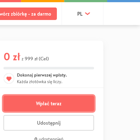
wórz zbiórkę - za darmo
PL
0 zł
999 zł (Cel)
z
Dokonaj pierwszej wpłaty.
Każda złotówka się liczy.
Wpłać teraz
Udostępnij
0
udostępnień