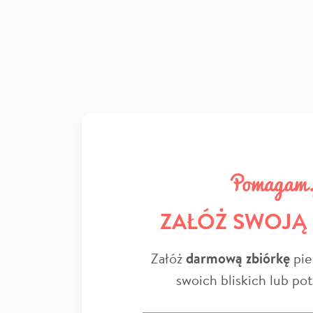
ZAŁÓŻ SWOJĄ
Załóż
darmową zbiórkę
pie
swoich bliskich lub po