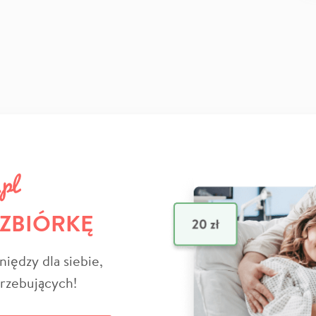
 ZBIÓRKĘ
niędzy dla siebie,
trzebujących!