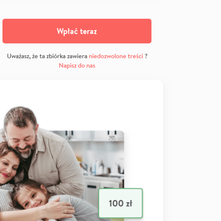
Wpłać teraz
Uważasz, że ta zbiórka zawiera
niedozwolone treści
?
Napisz do nas