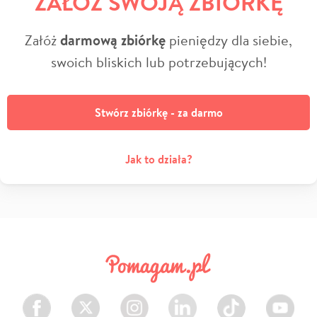
ZAŁÓŻ SWOJĄ ZBIÓRKĘ
Załóż
darmową zbiórkę
pieniędzy dla siebie,
swoich bliskich lub potrzebujących!
Stwórz zbiórkę - za darmo
Jak to działa?
Facebook
Twitter
Instagram
LinkedIn
TikTok
Youtube