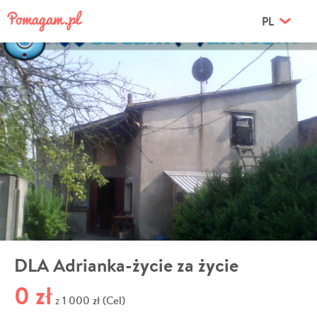
PL
DLA Adrianka-życie za życie
0 zł
1 000 zł (Cel)
z