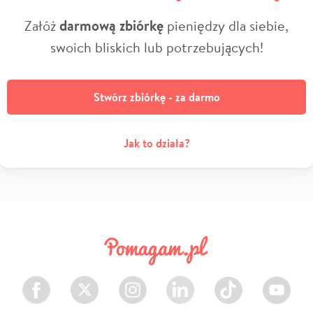
Załóż
darmową zbiórkę
pieniędzy dla siebie,
swoich bliskich lub potrzebujących!
Stwórz zbiórkę - za darmo
Jak to działa?
Facebook
Twitter
Instagram
LinkedIn
TikTok
Youtube