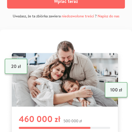
Wpłać teraz
Uważasz, że ta zbiórka zawiera
niedozwolone treści
?
Napisz do nas