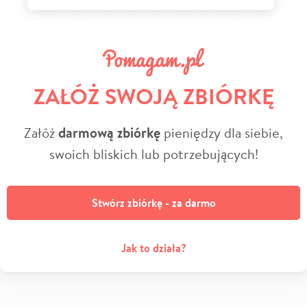
ZAŁÓŻ SWOJĄ ZBIÓRKĘ
Załóż
darmową zbiórkę
pieniędzy dla siebie,
swoich bliskich lub potrzebujących!
Stwórz zbiórkę - za darmo
Jak to działa?