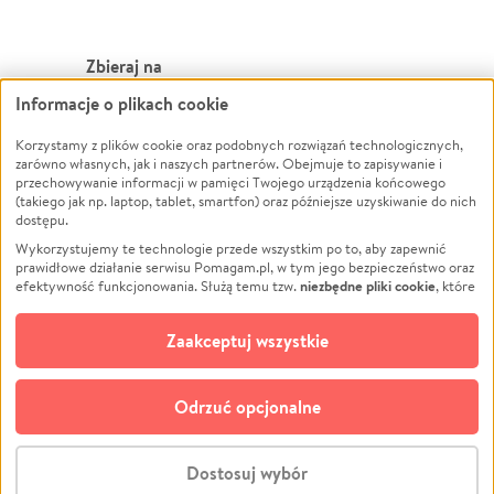
Zbieraj na
Informacje o plikach cookie
Leczenie
LGBTQ+
Zwierzęta
Powódź
Korzystamy z plików cookie oraz podobnych rozwiązań technologicznych,
zarówno własnych, jak i naszych partnerów. Obejmuje to zapisywanie i
Pożar
Wichura
przechowywanie informacji w pamięci Twojego urządzenia końcowego
(takiego jak np. laptop, tablet, smartfon) oraz późniejsze uzyskiwanie do nich
Ukraina
NGO
dostępu.
Sport
Religia
Wykorzystujemy te technologie przede wszystkim po to, aby zapewnić
Pomoc Finansowa
Edukacja
prawidłowe działanie serwisu Pomagam.pl, w tym jego bezpieczeństwo oraz
niezbędne pliki cookie
efektywność funkcjonowania. Służą temu tzw.
, które
Projekty
Podróż
pozostają zawsze aktywne.
Dowiedz się więcej
Pogrzeb
Impreza
opcjonalnych plików cookie
Dodatkowo, używamy
oraz podobnych
Zaakceptuj wszystkie
Społeczność lokalna
Ochrona środowiska
technologii do celów analitycznych i retargetingowych. Możesz wyrazić
zgodę na ich stosowanie lub jej odmówić. W dowolnym momencie masz
Kultura
Biznes
możliwość zmiany swoich preferencji na stronie „Zarządzaj zgodami cookie”,
Odrzuć opcjonalne
Polski
do której link znajdziesz w stopce serwisu Pomagam.pl. Opcjonalne pliki
cookie wykorzystywane są w następujących celach:
© CROWDING SP. Z O.O.
Analityka
– używamy tzw. plików cookie analitycznych, aby usprawniać
Dostosuj wybór
działanie serwisu Pomagam.pl. Dzięki nim możemy zrozumieć, jak
użytkownicy korzystają z naszego serwisu – skąd trafiają do serwisu, jak