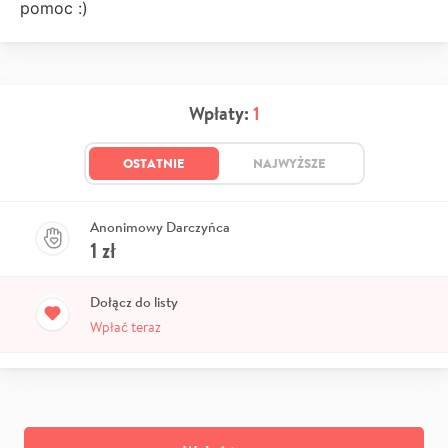
pomoc :)
Wpłaty:
1
OSTATNIE
NAJWYŻSZE
Anonimowy Darczyńca
1
zł
Dołącz do listy
Wpłać teraz