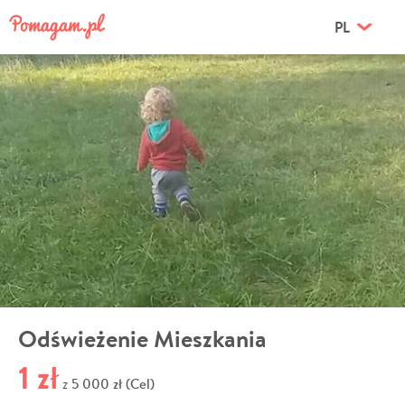
PL
Odświeżenie Mieszkania
1 zł
5 000 zł (Cel)
z