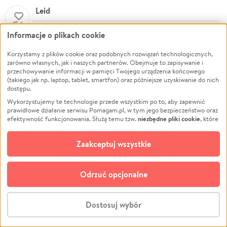
Leid
27.10.2025
Informacje o plikach cookie
Trzymaj się, Koteńku! <3
Korzystamy z plików cookie oraz podobnych rozwiązań technologicznych,
zarówno własnych, jak i naszych partnerów. Obejmuje to zapisywanie i
przechowywanie informacji w pamięci Twojego urządzenia końcowego
(takiego jak np. laptop, tablet, smartfon) oraz późniejsze uzyskiwanie do nich
Benuś Mruczuś
dostępu.
Wykorzystujemy te technologie przede wszystkim po to, aby zapewnić
15.08.2025
prawidłowe działanie serwisu Pomagam.pl, w tym jego bezpieczeństwo oraz
❤️🐾
niezbędne pliki cookie
efektywność funkcjonowania. Służą temu tzw.
, które
pozostają zawsze aktywne.
Dowiedz się więcej
opcjonalnych plików cookie
Dodatkowo, używamy
oraz podobnych
Zaakceptuj wszystkie
technologii do celów analitycznych i retargetingowych. Możesz wyrazić
Zobacz więcej
zgodę na ich stosowanie lub jej odmówić. W dowolnym momencie masz
możliwość zmiany swoich preferencji na stronie „Zarządzaj zgodami cookie”,
Odrzuć opcjonalne
do której link znajdziesz w stopce serwisu Pomagam.pl. Opcjonalne pliki
cookie wykorzystywane są w następujących celach:
Analityka
– używamy tzw. plików cookie analitycznych, aby usprawniać
Dostosuj wybór
działanie serwisu Pomagam.pl. Dzięki nim możemy zrozumieć, jak
Wpłaty:
112
użytkownicy korzystają z naszego serwisu – skąd trafiają do serwisu, jak
Stwórz zbiórkę - za darmo
długo z niego korzystają i jak się po nim poruszają. Pozwala nam to na