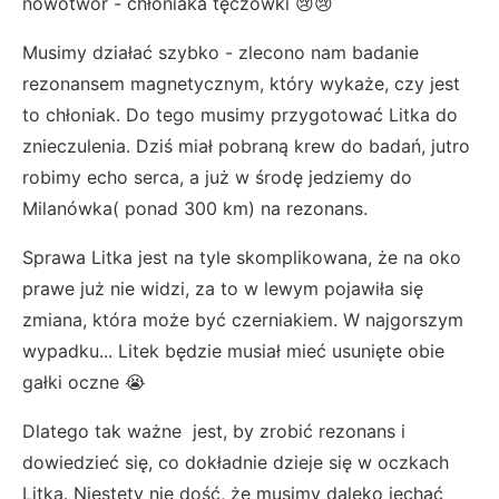
nowotwór - chłoniaka tęczówki 😢😢
Musimy działać szybko - zlecono nam badanie
rezonansem magnetycznym, który wykaże, czy jest
to chłoniak. Do tego musimy przygotować Litka do
znieczulenia. Dziś miał pobraną krew do badań, jutro
robimy echo serca, a już w środę jedziemy do
Milanówka( ponad 300 km) na rezonans.
Sprawa Litka jest na tyle skomplikowana, że na oko
prawe już nie widzi, za to w lewym pojawiła się
zmiana, która może być czerniakiem. W najgorszym
wypadku... Litek będzie musiał mieć usunięte obie
gałki oczne 😭
Dlatego tak ważne jest, by zrobić rezonans i
dowiedzieć się, co dokładnie dzieje się w oczkach
Litka. Niestety nie dość, że musimy daleko jechać