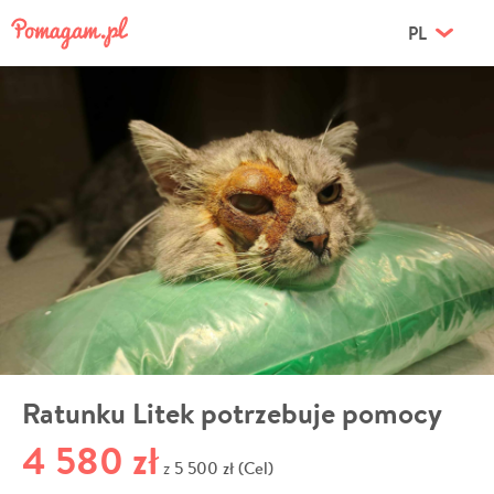
PL
Ratunku Litek potrzebuje pomocy
4 580 zł
5 500 zł (Cel)
z