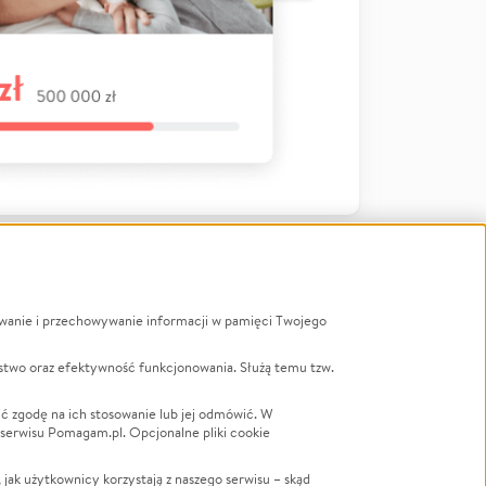
ywanie i przechowywanie informacji w pamięci Twojego
a
stwo oraz efektywność funkcjonowania. Służą temu tzw.
LGBTQ+
Powódź
ć zgodę na ich stosowanie lub jej odmówić. W
 serwisu Pomagam.pl. Opcjonalne pliki cookie
Wichura
NGO
ak użytkownicy korzystają z naszego serwisu – skąd