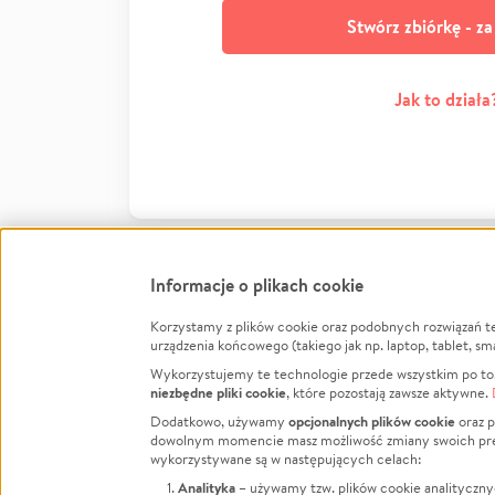
Stwórz zbiórkę - z
Jak to działa
Informacje o plikach cookie
Korzystamy z plików cookie oraz podobnych rozwiązań t
Infor
urządzenia końcowego (takiego jak np. laptop, tablet, sm
Wykorzystujemy te technologie przede wszystkim po to,
Jak to 
niezbędne pliki cookie
, które pozostają zawsze aktywne.
Facebook
Twitter
Instagram
Regula
opcjonalnych plików cookie
Dodatkowo, używamy
oraz p
dowolnym momencie masz możliwość zmiany swoich prefere
Polity
LinkedIn
TikTok
Youtube
wykorzystywane są w następujących celach:
RODO -
Analityka
– używamy tzw. plików cookie analityczny