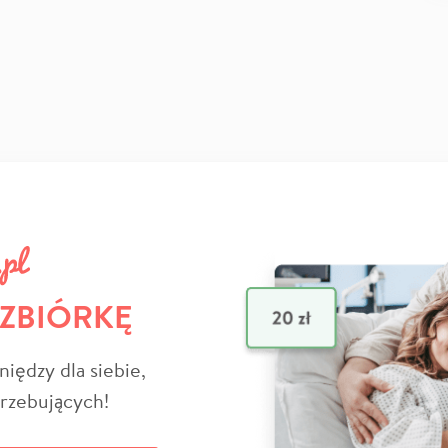
 ZBIÓRKĘ
niędzy dla siebie,
trzebujących!