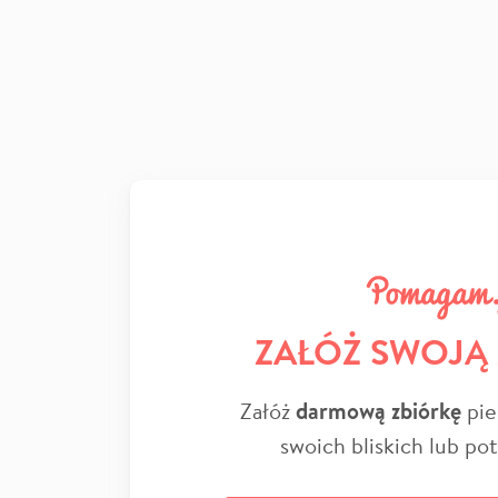
ZAŁÓŻ SWOJĄ
Załóż
darmową zbiórkę
pie
swoich bliskich lub po