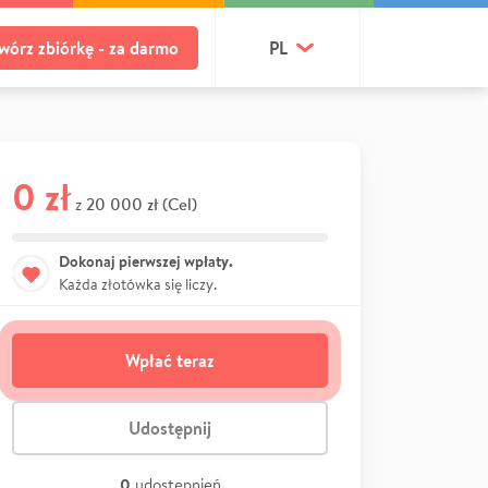
wórz zbiórkę - za darmo
PL
0 zł
20 000 zł (Cel)
z
Dokonaj pierwszej wpłaty.
Każda złotówka się liczy.
Wpłać teraz
Udostępnij
0
udostępnień