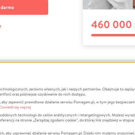
a darmo
?
echnologicznych, zarówno własnych, jak i naszych partnerów. Obejmuje to zapis
macje
O nas
Zbieraj n
artfon) oraz późniejsze uzyskiwanie do nich dostępu.
 aby zapewnić prawidłowe działanie serwisu Pomagam.pl, w tym jego bezpieczeń
działa?
Opinie
Leczenie
Dowiedz się więcej
min
Raporty
Zwierzęta
odobnych technologii do celów analitycznych i retargetingowych. Możesz wyrazi
ncji na stronie „Zarządzaj zgodami cookie”, do której link znajdziesz w stopce
ka Prywatności
Za darmo
Pożar
 Kontrahenci
Blog
Ukraina
ch, aby usprawniać działanie serwisu Pomagam.pl. Dzięki nim możemy zrozumieć, j