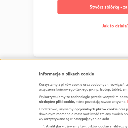
Stwórz zbiórkę - z
Jak to działa
Informacje o plikach cookie
Korzystamy z plików cookie oraz podobnych rozwiązań t
Infor
urządzenia końcowego (takiego jak np. laptop, tablet, sm
Wykorzystujemy te technologie przede wszystkim po to,
Jak to 
niezbędne pliki cookie
, które pozostają zawsze aktywne.
Facebook
Twitter
Instagram
Regula
opcjonalnych plików cookie
Dodatkowo, używamy
oraz p
dowolnym momencie masz możliwość zmiany swoich prefere
Polity
LinkedIn
TikTok
Youtube
wykorzystywane są w następujących celach:
RODO -
Analityka
– używamy tzw. plików cookie analityczny