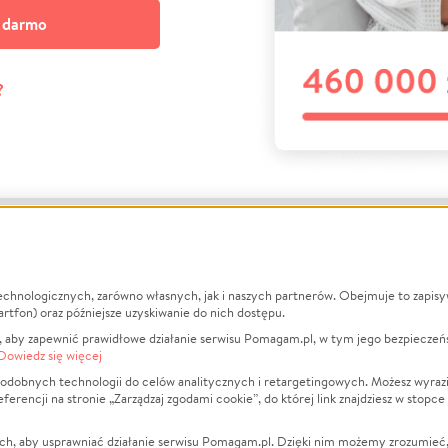
a darmo
?
echnologicznych, zarówno własnych, jak i naszych partnerów. Obejmuje to zapis
macje
O nas
Zbieraj n
artfon) oraz późniejsze uzyskiwanie do nich dostępu.
 aby zapewnić prawidłowe działanie serwisu Pomagam.pl, w tym jego bezpieczeń
działa?
Opinie
Leczenie
Dowiedz się więcej
min
Raporty
Zwierzęta
odobnych technologii do celów analitycznych i retargetingowych. Możesz wyrazi
ncji na stronie „Zarządzaj zgodami cookie”, do której link znajdziesz w stopce
ka Prywatności
Za darmo
Pożar
 Kontrahenci
Blog
Ukraina
ch, aby usprawniać działanie serwisu Pomagam.pl. Dzięki nim możemy zrozumieć, j