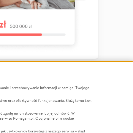
ywanie i przechowywanie informacji w pamięci Twojego
a
stwo oraz efektywność funkcjonowania. Służą temu tzw.
LGBTQ+
Powódź
ć zgodę na ich stosowanie lub jej odmówić. W
 serwisu Pomagam.pl. Opcjonalne pliki cookie
Wichura
NGO
ak użytkownicy korzystają z naszego serwisu – skąd