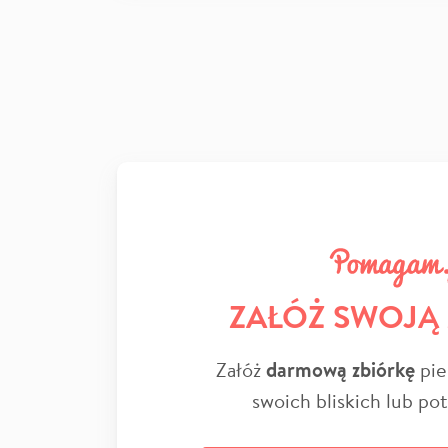
ZAŁÓŻ SWOJĄ
Załóż
darmową zbiórkę
pie
swoich bliskich lub po