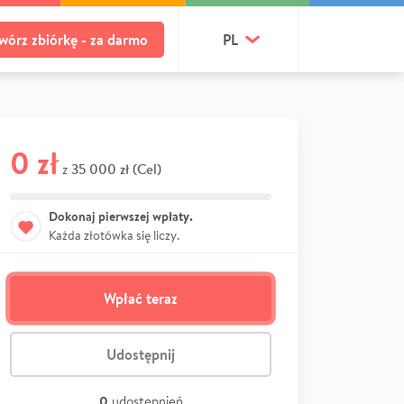
wórz zbiórkę - za darmo
PL
0 zł
35 000 zł (Cel)
z
Dokonaj pierwszej wpłaty.
Każda złotówka się liczy.
Wpłać teraz
Udostępnij
0
udostępnień