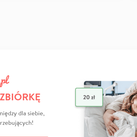
 ZBIÓRKĘ
niędzy dla siebie,
trzebujących!