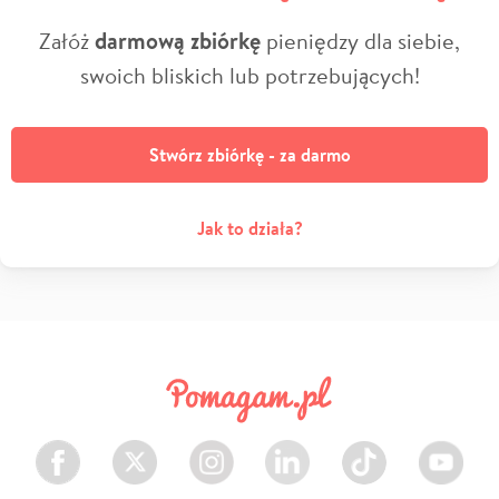
Załóż
darmową zbiórkę
pieniędzy dla siebie,
swoich bliskich lub potrzebujących!
Stwórz zbiórkę - za darmo
Jak to działa?
Facebook
Twitter
Instagram
LinkedIn
TikTok
Youtube