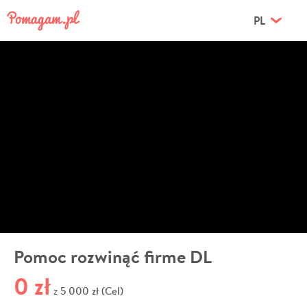
PL
Pomoc rozwinąć firme DL
0 zł
5 000 zł (Cel)
z