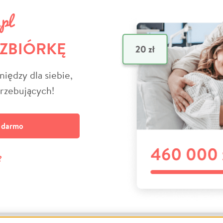
 ZBIÓRKĘ
niędzy dla siebie,
trzebujących!
a darmo
?