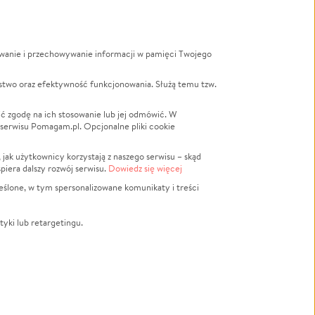
ywanie i przechowywanie informacji w pamięci Twojego
a
stwo oraz efektywność funkcjonowania. Służą temu tzw.
LGBTQ+
Powódź
ć zgodę na ich stosowanie lub jej odmówić. W
 serwisu Pomagam.pl. Opcjonalne pliki cookie
Wichura
NGO
ak użytkownicy korzystają z naszego serwisu – skąd
Religia
spiera dalszy rozwój serwisu.
Dowiedz się więcej
nansowa
Edukacja
eślone, w tym spersonalizowane komunikaty i treści
Podróż
Impreza
tyki lub retargetingu.
ść lokalna
Ochrona środowiska
Biznes