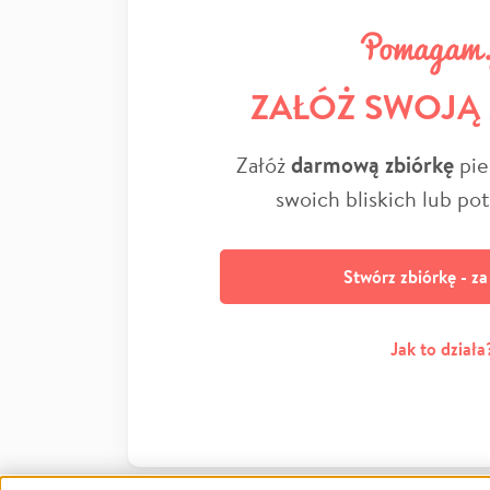
ZAŁÓŻ SWOJĄ
Załóż
darmową zbiórkę
pie
swoich bliskich lub po
Stwórz zbiórkę - z
Jak to działa