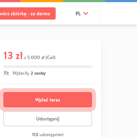
wórz zbiórkę - za darmo
PL
13 zł
5 000 zł (Cel)
z
2 osoby
Wpłaciły
Wpłać teraz
Udostępnij
112
udostępnień