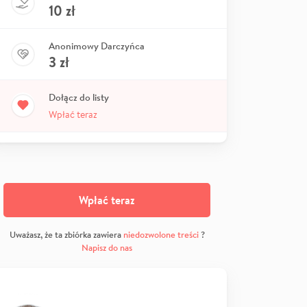
10
zł
Anonimowy Darczyńca
3
zł
Dołącz do listy
Wpłać teraz
Wpłać teraz
Uważasz, że ta zbiórka zawiera
niedozwolone treści
?
Napisz do nas