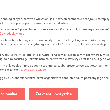
echnologicznych, zarówno własnych, jak i naszych partnerów. Obejmuje to zapis
macje
O nas
Zbieraj n
artfon) oraz późniejsze uzyskiwanie do nich dostępu.
 aby zapewnić prawidłowe działanie serwisu Pomagam.pl, w tym jego bezpieczeń
działa?
Opinie
Leczenie
Dowiedz się więcej
min
Raporty
Zwierzęta
odobnych technologii do celów analitycznych i retargetingowych. Możesz wyrazi
ncji na stronie „Zarządzaj zgodami cookie”, do której link znajdziesz w stopce
ka Prywatności
Za darmo
Pożar
 Kontrahenci
Blog
Ukraina
ch, aby usprawniać działanie serwisu Pomagam.pl. Dzięki nim możemy zrozumieć, j
t
Dla NGO
Sport
ak się po nim poruszają. Pozwala nam to na tworzenie statystyk oraz ich analizę, co w
anie serwisów
Fundacja Pomagam.pl
Pomoc Fi
jemy pliki cookie i inne podobne technologie, aby prezentować użytkownikom okr
rwisie zbiórek.
Dowiedz się więcej
a plików cookie
Projekty
zaj zgodami cookie
Pogrzeb
ą być uruchamiane także przez organizatora danej zbiórki, na potrzeby jego anali
Społeczno
Kultura
pcjonalne
Zaakceptuj wszystkie