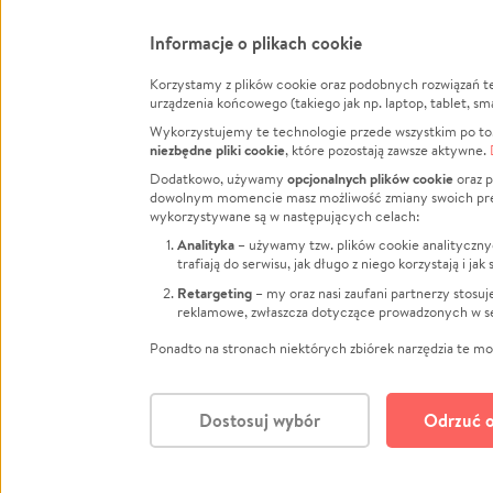
Informacje o plikach cookie
Korzystamy z plików cookie oraz podobnych rozwiązań t
Infor
urządzenia końcowego (takiego jak np. laptop, tablet, sm
Wykorzystujemy te technologie przede wszystkim po to,
Jak to 
niezbędne pliki cookie
, które pozostają zawsze aktywne.
Facebook
Twitter
Instagram
Regula
opcjonalnych plików cookie
Dodatkowo, używamy
oraz p
dowolnym momencie masz możliwość zmiany swoich prefere
Polity
LinkedIn
TikTok
Youtube
wykorzystywane są w następujących celach:
RODO -
Analityka
– używamy tzw. plików cookie analityczny
Kontak
trafiają do serwisu, jak długo z niego korzystają i j
Porówn
Retargeting
– my oraz nasi zaufani partnerzy stosu
reklamowe, zwłaszcza dotyczące prowadzonych w se
Polityk
Zarząd
Ponadto na stronach niektórych zbiórek narzędzia te mog
Dostosuj wybór
Odrzuć o
Polski
© CROWDING SP. Z O.O.