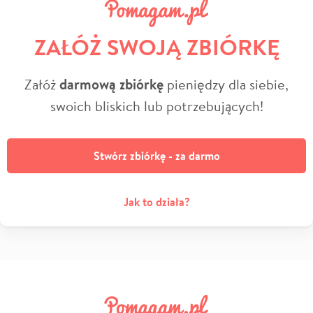
ZAŁÓŻ SWOJĄ ZBIÓRKĘ
Załóż
darmową zbiórkę
pieniędzy dla siebie,
swoich bliskich lub potrzebujących!
Stwórz zbiórkę - za darmo
Jak to działa?