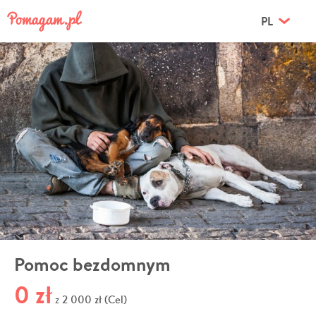
PL
Pomoc bezdomnym
0 zł
2 000 zł (Cel)
z