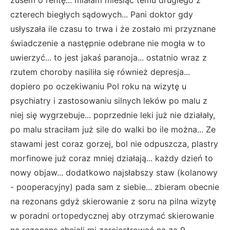
czterech biegłych sądowych... Pani doktor gdy
usłyszała ile czasu to trwa i że zostało mi przyznane
świadczenie a następnie odebrane nie mogła w to
uwierzyć... to jest jakaś paranoja... ostatnio wraz z
rzutem choroby nasiliła się również depresja...
dopiero po oczekiwaniu Pol roku na wizytę u
psychiatry i zastosowaniu silnych leków po malu z
niej się wygrzebuje... poprzednie leki już nie działały,
po malu straciłam już sile do walki bo ile można... Ze
stawami jest coraz gorzej, bol nie odpuszcza, plastry
morfinowe już coraz mniej działają... każdy dzień to
nowy objaw... dodatkowo najsłabszy staw (kolanowy
- pooperacyjny) pada sam z siebie... zbieram obecnie
na rezonans gdyż skierowanie z soru na pilna wizytę
w poradni ortopedycznej aby otrzymać skierowanie
na rezonans chcieli mi zarejestrować na za 9