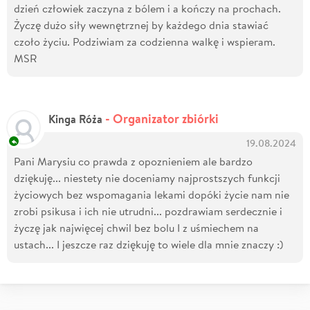
dzień człowiek zaczyna z bólem i a kończy na prochach.
Życzę dużo siły wewnętrznej by każdego dnia stawiać
czoło życiu. Podziwiam za codzienna walkę i wspieram.
MSR
- Organizator zbiórki
Kinga Róża
19.08.2024
Pani Marysiu co prawda z opoznieniem ale bardzo
dziękuję... niestety nie doceniamy najprostszych funkcji
życiowych bez wspomagania lekami dopóki życie nam nie
zrobi psikusa i ich nie utrudni... pozdrawiam serdecznie i
życzę jak najwięcej chwil bez bolu I z uśmiechem na
ustach... I jeszcze raz dziękuję to wiele dla mnie znaczy :)