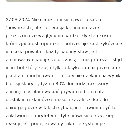
27.09.2024 Nie chciało mi się nawet pisać o
"nowinkach", ale... operacja kolana na razie
przełożona że względu na bardzo zły stan kosci
które zjada osteoporoza... potrzebuje zastrzyków ale
ich cena powala... każdy badany staw jest...
zrujnowany i nadaje się do zastąpienia proteza... stąd
m.in. bol który zabija tylko oksykodon na przemian x
plastrami morfinowymi... a obecnie czekam na wyniki
biopsji skory...gdyż na 80% dochodzi rak skory...
zmianę musiałam wyciąć prywatnie bo na nfz
dostałam reklamówkę maści i kazali czekać do
chirurga gdzie w takich sytuacjach powinno być to
załatwione priorytetem... tyle mówi się o szybkiej
reakcji jeśli podejrzewamy raka... a system jak