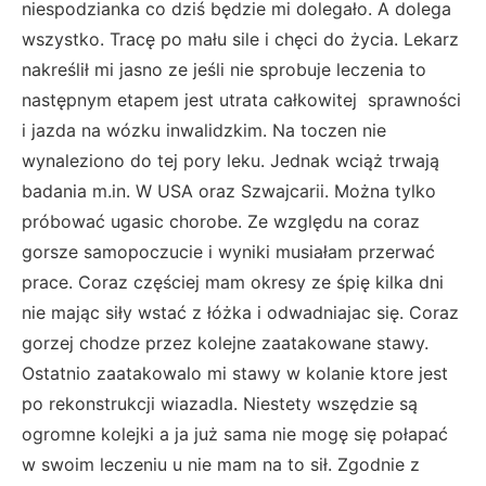
niespodzianka co dziś będzie mi dolegało. A dolega
wszystko. Tracę po mału sile i chęci do życia. Lekarz
nakreślił mi jasno ze jeśli nie sprobuje leczenia to
następnym etapem jest utrata całkowitej sprawności
i jazda na wózku inwalidzkim. Na toczen nie
wynaleziono do tej pory leku. Jednak wciąż trwają
badania m.in. W USA oraz Szwajcarii. Można tylko
próbować ugasic chorobe. Ze względu na coraz
gorsze samopoczucie i wyniki musiałam przerwać
prace. Coraz częściej mam okresy ze śpię kilka dni
nie mając siły wstać z łóżka i odwadniajac się. Coraz
gorzej chodze przez kolejne zaatakowane stawy.
Ostatnio zaatakowalo mi stawy w kolanie ktore jest
po rekonstrukcji wiazadla. Niestety wszędzie są
ogromne kolejki a ja już sama nie mogę się połapać
w swoim leczeniu u nie mam na to sił. Zgodnie z