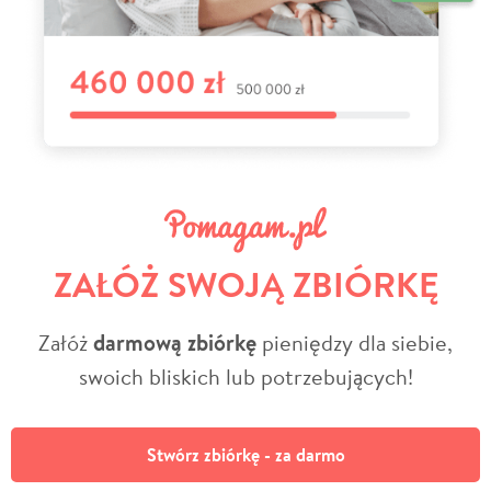
ZAŁÓŻ SWOJĄ ZBIÓRKĘ
Załóż
darmową zbiórkę
pieniędzy dla siebie,
swoich bliskich lub potrzebujących!
Stwórz zbiórkę - za darmo