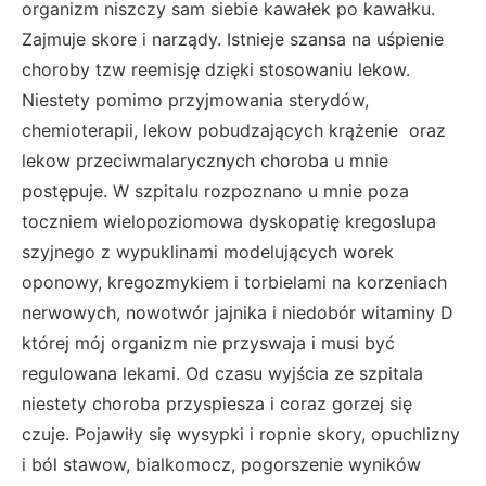
organizm niszczy sam siebie kawałek po kawałku.
Zajmuje skore i narządy. Istnieje szansa na uśpienie
choroby tzw reemisję dzięki stosowaniu lekow.
Niestety pomimo przyjmowania sterydów,
chemioterapii, lekow pobudzających krążenie oraz
lekow przeciwmalarycznych choroba u mnie
postępuje. W szpitalu rozpoznano u mnie poza
toczniem wielopoziomowa dyskopatię kregoslupa
szyjnego z wypuklinami modelujących worek
oponowy, kregozmykiem i torbielami na korzeniach
nerwowych, nowotwór jajnika i niedobór witaminy D
której mój organizm nie przyswaja i musi być
regulowana lekami. Od czasu wyjścia ze szpitala
niestety choroba przyspiesza i coraz gorzej się
czuje. Pojawiły się wysypki i ropnie skory, opuchlizny
i ból stawow, bialkomocz, pogorszenie wyników