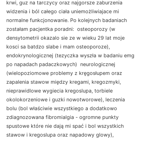
krwi, guz na tarczycy oraz najgorsze zaburzenia
widzenia i ból całego ciała uniemożliwiajace mi
normalne funkcjonowanie. Po kolejnych badaniach
zostałam pacjentka poradni: osteoporozy (w
densytometrii okazalo sie ze w wieku 29 lat moje
kosci sa batdzo slabe i mam osteoporoze),
endokrynologicznej (tezyczka wyszła w badaniu emg
po napadach padaczkowych) neurologicznej
(wielopoziomowe problemy z kręgosłupem oraz
zapalenia stawow między kregami, kregozmyki,
nieprawidlowe wygiecia kregoslupa, torbiele
okolokorzeniowe i guzki nowotworowe), leczenia
bolu (bol właściwie wszystkiego a dodatkowo
zdiagnozowana fibromialgia - ogromne punkty
spustowe które nie dają mi spać i bol wszystkich
stawow i kregoslupa oraz napadowy glowy),