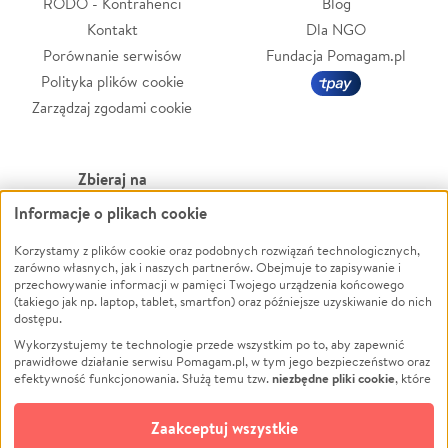
RODO - Kontrahenci
Blog
Kontakt
Dla NGO
Porównanie serwisów
Fundacja Pomagam.pl
Polityka plików cookie
Zarządzaj zgodami cookie
Zbieraj na
Informacje o plikach cookie
Leczenie
LGBTQ+
Zwierzęta
Powódź
Korzystamy z plików cookie oraz podobnych rozwiązań technologicznych,
zarówno własnych, jak i naszych partnerów. Obejmuje to zapisywanie i
Pożar
Wichura
przechowywanie informacji w pamięci Twojego urządzenia końcowego
(takiego jak np. laptop, tablet, smartfon) oraz późniejsze uzyskiwanie do nich
Ukraina
NGO
dostępu.
Sport
Religia
Wykorzystujemy te technologie przede wszystkim po to, aby zapewnić
Pomoc Finansowa
Edukacja
prawidłowe działanie serwisu Pomagam.pl, w tym jego bezpieczeństwo oraz
niezbędne pliki cookie
efektywność funkcjonowania. Służą temu tzw.
, które
Projekty
Podróż
pozostają zawsze aktywne.
Dowiedz się więcej
Pogrzeb
Impreza
opcjonalnych plików cookie
Dodatkowo, używamy
oraz podobnych
Zaakceptuj wszystkie
Społeczność lokalna
Ochrona środowiska
technologii do celów analitycznych i retargetingowych. Możesz wyrazić